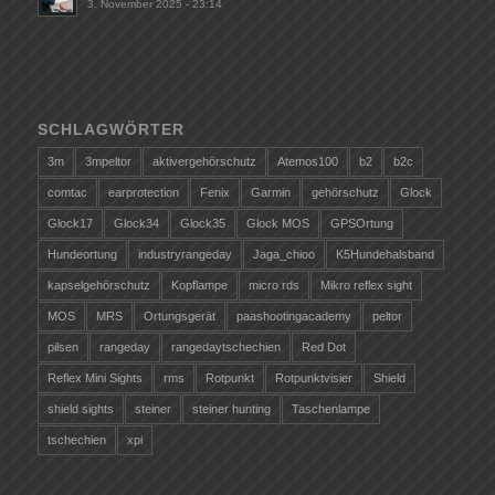
3. November 2025 - 23:14
SCHLAGWÖRTER
3m
3mpeltor
aktivergehörschutz
Atemos100
b2
b2c
comtac
earprotection
Fenix
Garmin
gehörschutz
Glock
Glock17
Glock34
Glock35
Glock MOS
GPSOrtung
Hundeortung
industryrangeday
Jaga_chioo
K5Hundehalsband
kapselgehörschutz
Kopflampe
micro rds
Mikro reflex sight
MOS
MRS
Ortungsgerät
paashootingacademy
peltor
pilsen
rangeday
rangedaytschechien
Red Dot
Reflex Mini Sights
rms
Rotpunkt
Rotpunktvisier
Shield
shield sights
steiner
steiner hunting
Taschenlampe
tschechien
xpi