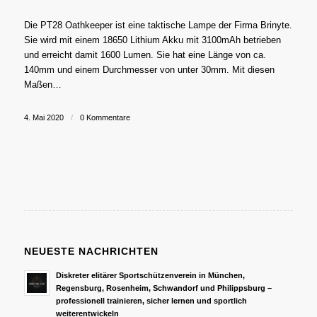
Die PT28 Oathkeeper ist eine taktische Lampe der Firma Brinyte.
Sie wird mit einem 18650 Lithium Akku mit 3100mAh betrieben
und erreicht damit 1600 Lumen. Sie hat eine Länge von ca.
140mm und einem Durchmesser von unter 30mm. Mit diesen
Maßen…
4. Mai 2020
/
0 Kommentare
NEUESTE NACHRICHTEN
Diskreter elitärer Sportschützenverein in München,
Regensburg, Rosenheim, Schwandorf und Philippsburg –
professionell trainieren, sicher lernen und sportlich
weiterentwickeln