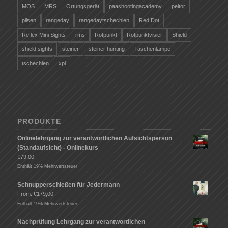
MOS
MRS
Ortungsgerät
paashootingacademy
peltor
pilsen
rangeday
rangedaytschechien
Red Dot
Reflex Mini Sights
rms
Rotpunkt
Rotpunktvisier
Shield
shield sights
steiner
steiner hunting
Taschenlampe
tschechien
xpi
PRODUKTE
Onlinelehrgang zur verantwortlichen Aufsichtsperson
(Standaufsicht) - Onlinekurs
€
79,00
Enthält 19% Mehrwertsteuer
Schnupperschießen für Jedermann
From:
€
179,00
Enthält 19% Mehrwertsteuer
Nachprüfung Lehrgang zur verantwortlichen