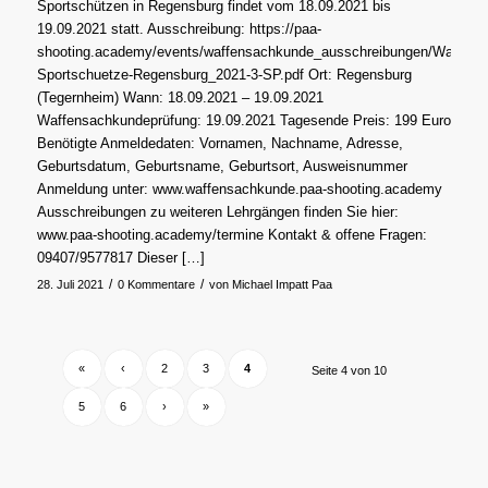
Sportschützen in Regensburg findet vom 18.09.2021 bis
19.09.2021 statt. Ausschreibung: https://paa-
shooting.academy/events/waffensachkunde_ausschreibungen/Waffens
Sportschuetze-Regensburg_2021-3-SP.pdf Ort: Regensburg
(Tegernheim) Wann: 18.09.2021 – 19.09.2021
Waffensachkundeprüfung: 19.09.2021 Tagesende Preis: 199 Euro
Benötigte Anmeldedaten: Vornamen, Nachname, Adresse,
Geburtsdatum, Geburtsname, Geburtsort, Ausweisnummer
Anmeldung unter: www.waffensachkunde.paa-shooting.academy
Ausschreibungen zu weiteren Lehrgängen finden Sie hier:
www.paa-shooting.academy/termine Kontakt & offene Fragen:
09407/9577817 Dieser […]
/
/
28. Juli 2021
0 Kommentare
von
Michael Impatt Paa
«
‹
2
3
4
Seite 4 von 10
5
6
›
»