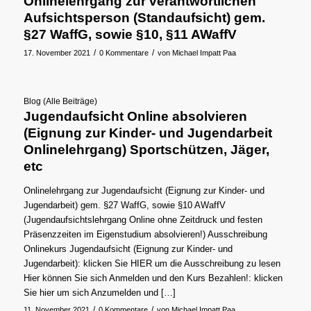
Onlinelehrgang zur verantwortlichen
Aufsichtsperson (Standaufsicht) gem.
§27 WaffG, sowie §10, §11 AWaffV
/
/
17. November 2021
0 Kommentare
von
Michael Impatt Paa
Blog (Alle Beiträge)
Jugendaufsicht Online absolvieren
(Eignung zur Kinder- und Jugendarbeit
Onlinelehrgang) Sportschützen, Jäger,
etc
Onlinelehrgang zur Jugendaufsicht (Eignung zur Kinder- und
Jugendarbeit) gem. §27 WaffG, sowie §10 AWaffV
(Jugendaufsichtslehrgang Online ohne Zeitdruck und festen
Präsenzzeiten im Eigenstudium absolvieren!) Ausschreibung
Onlinekurs Jugendaufsicht (Eignung zur Kinder- und
Jugendarbeit): klicken Sie HIER um die Ausschreibung zu lesen
Hier können Sie sich Anmelden und den Kurs Bezahlen!: klicken
Sie hier um sich Anzumelden und […]
/
/
11. November 2021
0 Kommentare
von
Michael Impatt Paa