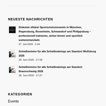
NEUESTE NACHRICHTEN
Diskreter elitärer Sportschützenverein in München,
Regensburg, Rosenheim, Schwandorf und Philippsburg –
professionell trainieren, sicher lernen und sportlich
weiterentwickeln
27. Juli 2026 - 2:34
Schießtermine für alle Schießtrainings am Standort Wolfsburg
2026
29. Juni 2026 - 17:28
Schießtermine für alle Schießtrainings am Standort
Braunschweig 2026
29. Juni 2026 - 17:27
KATEGORIEN
Events