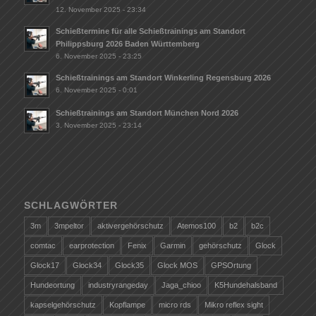
12. November 2025 - 23:34
Schießtermine für alle Schießtrainings am Standort
Philippsburg 2026 Baden Württemberg
6. November 2025 - 23:25
Schießtrainings am Standort Winkerling Regensburg 2026
6. November 2025 - 0:01
Schießtrainings am Standort München Nord 2026
3. November 2025 - 23:14
SCHLAGWÖRTER
3m
3mpeltor
aktivergehörschutz
Atemos100
b2
b2c
comtac
earprotection
Fenix
Garmin
gehörschutz
Glock
Glock17
Glock34
Glock35
Glock MOS
GPSOrtung
Hundeortung
industryrangeday
Jaga_chioo
K5Hundehalsband
kapselgehörschutz
Kopflampe
micro rds
Mikro reflex sight