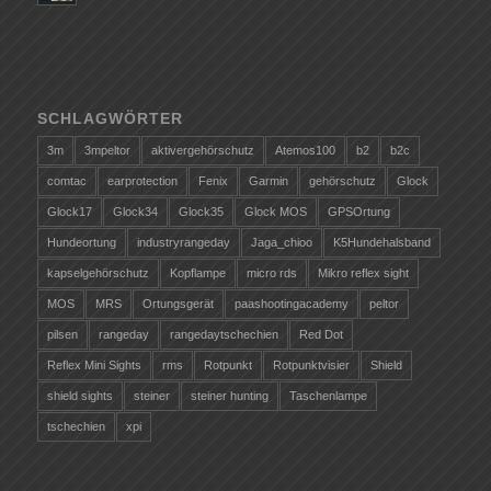
SCHLAGWÖRTER
3m
3mpeltor
aktivergehörschutz
Atemos100
b2
b2c
comtac
earprotection
Fenix
Garmin
gehörschutz
Glock
Glock17
Glock34
Glock35
Glock MOS
GPSOrtung
Hundeortung
industryrangeday
Jaga_chioo
K5Hundehalsband
kapselgehörschutz
Kopflampe
micro rds
Mikro reflex sight
MOS
MRS
Ortungsgerät
paashootingacademy
peltor
pilsen
rangeday
rangedaytschechien
Red Dot
Reflex Mini Sights
rms
Rotpunkt
Rotpunktvisier
Shield
shield sights
steiner
steiner hunting
Taschenlampe
tschechien
xpi