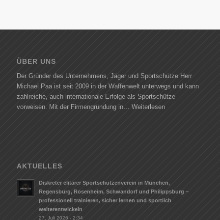
ÜBER UNS
Der Gründer des Unternehmens, Jäger und Sportschütze Herr
Michael Paa ist seit 2009 in der Waffenwelt unterwegs und kann
zahlreiche, auch internationale Erfolge als Sportschütze
vorweisen. Mit der Firmengründung in…
Weiterlesen
AKTUELLES
Diskreter elitärer Sportschützenverein in München,
Regensburg, Rosenheim, Schwandorf und Philippsburg –
professionell trainieren, sicher lernen und sportlich
weiterentwickeln
27. Juli 2026 - 2:34