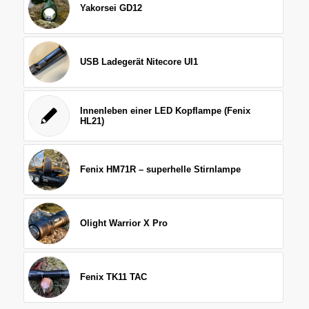
Yakorsei GD12
USB Ladegerät Nitecore UI1
Innenleben einer LED Kopflampe (Fenix
HL21)
Fenix HM71R – superhelle Stirnlampe
Olight Warrior X Pro
Fenix TK11 TAC