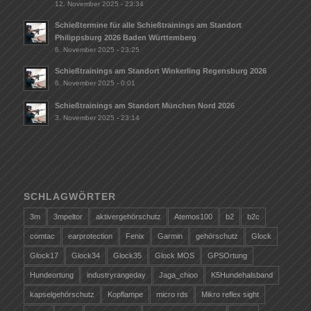
12. November 2025 - 23:34
Schießtermine für alle Schießtrainings am Standort
Philippsburg 2026 Baden Württemberg
6. November 2025 - 23:25
Schießtrainings am Standort Winkerling Regensburg 2026
6. November 2025 - 0:01
Schießtrainings am Standort München Nord 2026
3. November 2025 - 23:14
SCHLAGWÖRTER
3m
3mpeltor
aktivergehörschutz
Atemos100
b2
b2c
comtac
earprotection
Fenix
Garmin
gehörschutz
Glock
Glock17
Glock34
Glock35
Glock MOS
GPSOrtung
Hundeortung
industryrangeday
Jaga_chioo
K5Hundehalsband
kapselgehörschutz
Kopflampe
micro rds
Mikro reflex sight