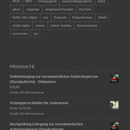
MOS
MRS
Ortungsgerät
paashootingacademy
peltor
pilsen
rangeday
rangedaytschechien
Red Dot
Reflex Mini Sights
rms
Rotpunkt
Rotpunktvisier
Shield
shield sights
steiner
steiner hunting
Taschenlampe
tschechien
xpi
PRODUKTE
Onlinelehrgang zur verantwortlichen Aufsichtsperson
(Standaufsicht) - Onlinekurs
€
79,00
Enthält 19% Mehrwertsteuer
Schnupperschießen für Jedermann
From:
€
179,00
Enthält 19% Mehrwertsteuer
Nachprüfung Lehrgang zur verantwortlichen
Aufsichtsperson (Standaufsicht)