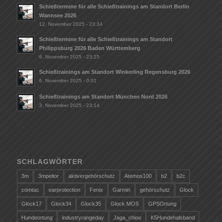
Schießtermine für alle Schießtrainings am Standort Berlin
Wannsee 2026
12. November 2025 - 23:34
Schießtermine für alle Schießtrainings am Standort
Philippsburg 2026 Baden Württemberg
6. November 2025 - 23:25
Schießtrainings am Standort Winkerling Regensburg 2026
6. November 2025 - 0:01
Schießtrainings am Standort München Nord 2026
3. November 2025 - 23:14
SCHLAGWÖRTER
3m
3mpeltor
aktivergehörschutz
Atemos100
b2
b2c
comtac
earprotection
Fenix
Garmin
gehörschutz
Glock
Glock17
Glock34
Glock35
Glock MOS
GPSOrtung
Hundeortung
industryrangeday
Jaga_chioo
K5Hundehalsband