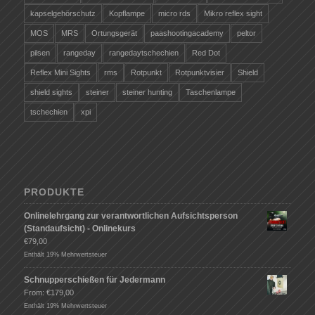
kapselgehörschutz
Kopflampe
micro rds
Mikro reflex sight
MOS
MRS
Ortungsgerät
paashootingacademy
peltor
pilsen
rangeday
rangedaytschechien
Red Dot
Reflex Mini Sights
rms
Rotpunkt
Rotpunktvisier
Shield
shield sights
steiner
steiner hunting
Taschenlampe
tschechien
xpi
PRODUKTE
Onlinelehrgang zur verantwortlichen Aufsichtsperson
(Standaufsicht) - Onlinekurs
€
79,00
Enthält 19% Mehrwertsteuer
Schnupperschießen für Jedermann
From:
€
179,00
Enthält 19% Mehrwertsteuer