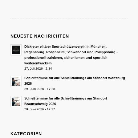
NEUESTE NACHRICHTEN
Diskreter elitärer Sportschützenverein in München,
Regensburg, Rosenheim, Schwandorf und Philippsburg –
professionell trainieren, sicher lernen und sportlich
weiterentwickeln
27. Juli 2026 - 2:34
Schießtermine für alle Schießtrainings am Standort Wolfsburg
2026
29. Juni 2026 - 17:28
Schießtermine für alle Schießtrainings am Standort
Braunschweig 2026
29. Juni 2026 - 17:27
KATEGORIEN