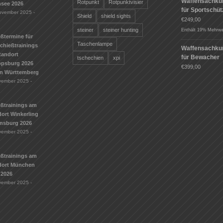
Waffensachku
Rotpunkt
Rotpunktvisier
see 2026
für Sportschü
ovember 2025 -
Shield
shield sights
€
249,00
steiner
steiner hunting
Enthält 19% Mehrwe
ßtermine für
Taschenlampe
Schießtrainings
Waffensachku
tandort
für Bewacher
tschechien
xpi
ippsburg 2026
€
399,00
n Württemberg
vember 2025 -
eßtrainings am
ort Winkerling
nsburg 2026
vember 2025 -
eßtrainings am
dort München
 2026
vember 2025 -