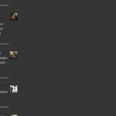
rtsteuer
hen
on
)
rtsteuer
t
inder-
it) -
rtsteuer
ießen
n
rtsteuer