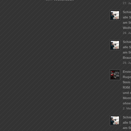
27. Ju
Schie
alle 
am S
Wolf
29. J
Schie
alle 
am S
Brau
29. J
Erste
Ruge
9mm 
RXM 
und d
Mont
ohne
2. Ma
Schie
alle 
am St