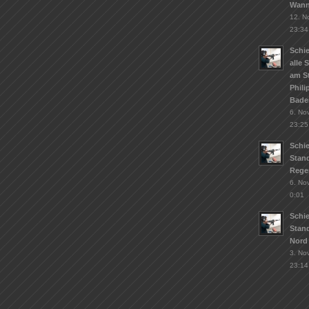
Wann
12. N
23:34
Schie
alle 
am S
Phil
Bade
6. No
23:25
Schi
Stand
Rege
6. No
0:01
Schi
Stan
Nord
3. No
23:14