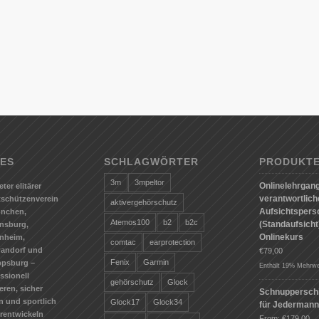
ES
SCHLAGWÖRTER
PRODUKT
3m
3mpeltor
Onlinelehrgang
eter elitärer
verantwortlic
tschützenverein
aktivergehörschutz
Aufsichtspers
ünchen,
Atemos100
b2
b2c
(Standaufsicht)
nsburg,
Onlinekurs
nheim,
comtac
earprotection
andorf und
€
79,00
Fenix
Garmin
ppsburg –
Enthält 19% Mehrwe
ssionell
gehörschutz
Glock
ieren, sicher
Schnuppersch
n und sportlich
Glock17
Glock34
für Jederman
erentwickeln
From:
€
179,00