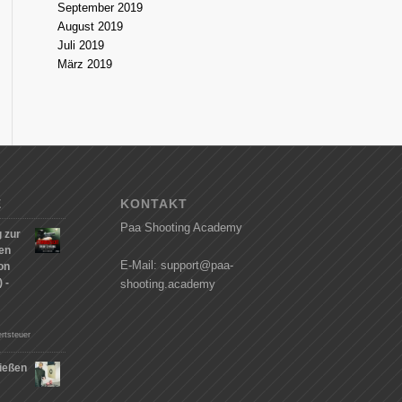
September 2019
August 2019
Juli 2019
März 2019
E
KONTAKT
Paa Shooting Academy
 zur
hen
E-Mail: support@paa-
on
 -
shooting.academy
rtsteuer
ießen
n