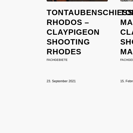
TONTAUBENSCHIESSE
TO
HODOS – C
AL
LAYPIGEON S
LA
HOOTING R
HO
HODES
AL
FACHGEBIETE
FACHGE
23. September 2021
15. Febr