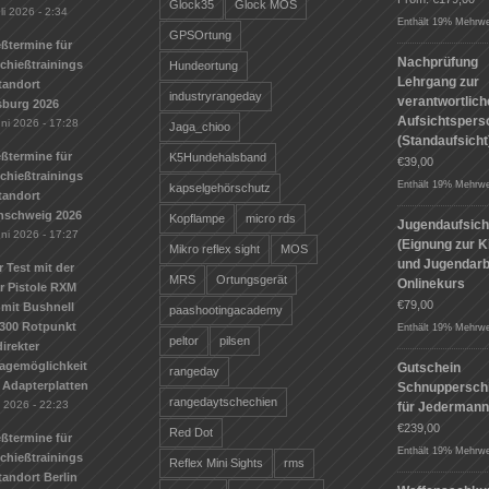
Glock35
Glock MOS
li 2026 - 2:34
Enthält 19% Mehrwe
GPSOrtung
ßtermine für
Nachprüfung
Schießtrainings
Hundeortung
Lehrgang zur
tandort
industryrangeday
verantwortlic
sburg 2026
Aufsichtspers
uni 2026 - 17:28
Jaga_chioo
(Standaufsicht
ßtermine für
K5Hundehalsband
€
39,00
Schießtrainings
Enthält 19% Mehrwe
kapselgehörschutz
tandort
nschweig 2026
Kopflampe
micro rds
Jugendaufsich
uni 2026 - 17:27
(Eignung zur K
Mikro reflex sight
MOS
und Jugendarbe
r Test mit der
MRS
Ortungsgerät
Onlinekurs
r Pistole RXM
€
79,00
mit Bushnell
paashootingacademy
300 Rotpunkt
Enthält 19% Mehrwe
peltor
pilsen
irekter
agemöglichkeit
Gutschein
rangeday
 Adapterplatten
Schnuppersch
rangedaytschechien
i 2026 - 22:23
für Jederman
€
239,00
Red Dot
ßtermine für
Enthält 19% Mehrwe
Schießtrainings
Reflex Mini Sights
rms
andort Berlin