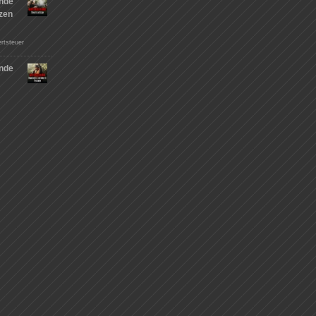
nde
tzen
rtsteuer
nde