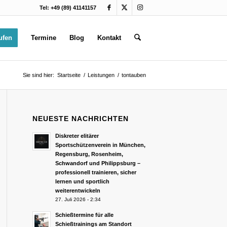
Tel: +49 (89) 41141157
ufen
Termine
Blog
Kontakt
Sie sind hier:
Startseite
/
Leistungen
/
tontauben
NEUESTE NACHRICHTEN
Diskreter elitärer
Sportschützenverein in München,
Regensburg, Rosenheim,
Schwandorf und Philippsburg –
professionell trainieren, sicher
lernen und sportlich
weiterentwickeln
27. Juli 2026 - 2:34
Schießtermine für alle
Schießtrainings am Standort