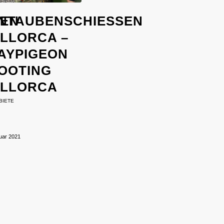
N R
NTAUBENSCHIESSEN M
LORCA – C
YPIGEON S
OTING M
LORCA
BIETE
uar 2021