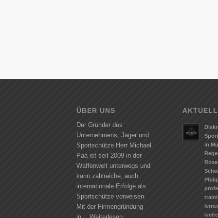
ÜBER UNS
AKTUELL
Der Gründer des
Diskr
Unternehmens, Jäger und
Spor
in M
Sportschütze Herr Michael
Rege
Paa ist seit 2009 in der
Rose
Waffenwelt unterwegs und
Schw
kann zahlreiche, auch
Phili
internationale Erfolge als
profe
Sportschütze vorweisen.
train
lerne
Mit der Firmengründung
weit
in…
Weiterlesen