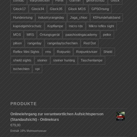
comtac
earprotection
Fenix
Garmin
gehörschutz
Glock
Glock17
Glock34
Glock35
Glock MOS
GPSOrtung
Hundeortung
industryrangeday
Jaga_chioo
K5Hundehalsband
kapselgehörschutz
Kopflampe
micro rds
Mikro reflex sight
MOS
MRS
Ortungsgerät
paashootingacademy
peltor
pilsen
rangeday
rangedaytschechien
Red Dot
Reflex Mini Sights
rms
Rotpunkt
Rotpunktvisier
Shield
shield sights
steiner
steiner hunting
Taschenlampe
tschechien
xpi
PRODUKTE
Onlinelehrgang zur verantwortlichen Aufsichtsperson
(Standaufsicht) - Onlinekurs
€
79,00
Enthält 19% Mehrwertsteuer