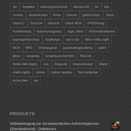
3m
3mpeltor
aktivergehörschutz
Atemos100
b2
b2c
comtac
earprotection
Fenix
Garmin
gehörschutz
Glock
Glock17
Glock34
Glock35
Glock MOS
GPSOrtung
Hundeortung
industryrangeday
Jaga_chioo
K5Hundehalsband
kapselgehörschutz
Kopflampe
micro rds
Mikro reflex sight
MOS
MRS
Ortungsgerät
paashootingacademy
peltor
pilsen
rangeday
rangedaytschechien
Red Dot
Reflex Mini Sights
rms
Rotpunkt
Rotpunktvisier
Shield
shield sights
steiner
steiner hunting
Taschenlampe
tschechien
xpi
PRODUKTE
Onlinelehrgang zur verantwortlichen Aufsichtsperson
(Standaufsicht) - Onlinekurs