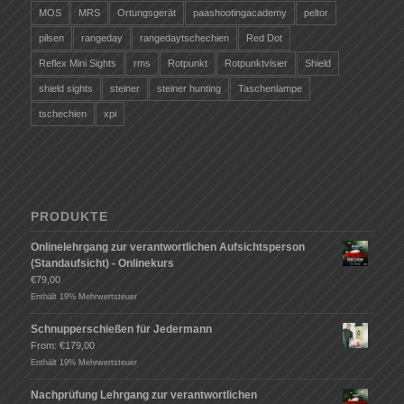
MOS
MRS
Ortungsgerät
paashootingacademy
peltor
pilsen
rangeday
rangedaytschechien
Red Dot
Reflex Mini Sights
rms
Rotpunkt
Rotpunktvisier
Shield
shield sights
steiner
steiner hunting
Taschenlampe
tschechien
xpi
PRODUKTE
Onlinelehrgang zur verantwortlichen Aufsichtsperson
(Standaufsicht) - Onlinekurs
€
79,00
Enthält 19% Mehrwertsteuer
Schnupperschießen für Jedermann
From:
€
179,00
Enthält 19% Mehrwertsteuer
Nachprüfung Lehrgang zur verantwortlichen