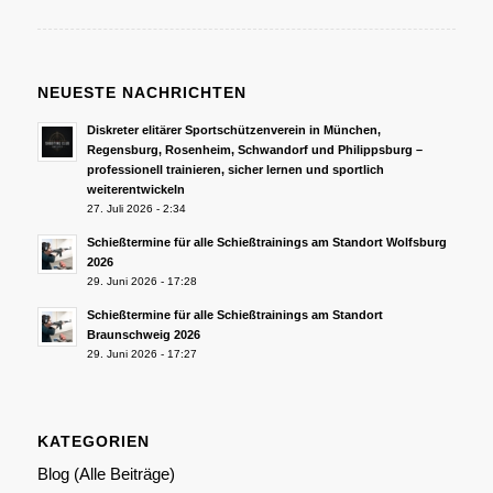
NEUESTE NACHRICHTEN
Diskreter elitärer Sportschützenverein in München,
Regensburg, Rosenheim, Schwandorf und Philippsburg –
professionell trainieren, sicher lernen und sportlich
weiterentwickeln
27. Juli 2026 - 2:34
Schießtermine für alle Schießtrainings am Standort Wolfsburg
2026
29. Juni 2026 - 17:28
Schießtermine für alle Schießtrainings am Standort
Braunschweig 2026
29. Juni 2026 - 17:27
KATEGORIEN
Blog (Alle Beiträge)