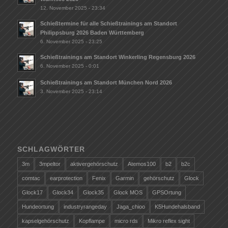
12. November 2025 - 23:34
Schießtermine für alle Schießtrainings am Standort
Philippsburg 2026 Baden Württemberg
6. November 2025 - 23:25
Schießtrainings am Standort Winkerling Regensburg 2026
6. November 2025 - 0:01
Schießtrainings am Standort München Nord 2026
3. November 2025 - 23:14
SCHLAGWÖRTER
3m
3mpeltor
aktivergehörschutz
Atemos100
b2
b2c
comtac
earprotection
Fenix
Garmin
gehörschutz
Glock
Glock17
Glock34
Glock35
Glock MOS
GPSOrtung
Hundeortung
industryrangeday
Jaga_chioo
K5Hundehalsband
kapselgehörschutz
Kopflampe
micro rds
Mikro reflex sight