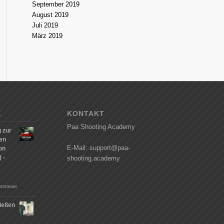
September 2019
August 2019
Juli 2019
März 2019
E
KONTAKT
Paa Shooting Academy
 zur
hen
E-Mail: support@paa-
on
 -
shooting.academy
rtsteuer
ießen
n