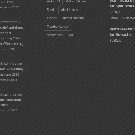
Waffensachku
Rotpunkt
Rotpunktvisier
see 2026
für Sportschü
ovember 2025 -
Shield
shield sights
€
249,00
steiner
steiner hunting
Enthält 19% Mehrwe
ßtermine für
Taschenlampe
Schießtrainings
Waffensachku
tandort
für Bewacher
tschechien
xpi
ippsburg 2026
€
399,00
n Württemberg
vember 2025 -
eßtrainings am
ort Winkerling
nsburg 2026
vember 2025 -
eßtrainings am
dort München
 2026
vember 2025 -