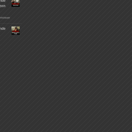
nde
tzen
rtsteuer
nde