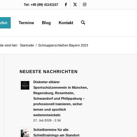
Tel: +49 (89) 41141157
ufen
Termine
Blog
Kontakt
Sie sind hier:
Startseite
/
Schnupperschießen Bayern 2023
NEUESTE NACHRICHTEN
Diskreter elitärer
Sportschützenverein in München,
Regensburg, Rosenheim,
Schwandorf und Philippsburg –
professionell trainieren, sicher
lernen und sportlich
weiterentwickeln
27. Juli 2026 - 2:34
Schießtermine für alle
Schießtrainings am Standort