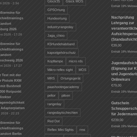
Glock35
Glock MOS
li 2026 - 2:34
Enthält 19% Mehrwe
GPSOrtung
ßtermine für
Nachprüfung
Schießtrainings
Hundeortung
Lehrgang zur
tandort
industryrangeday
verantwortlic
sburg 2026
Aufsichtspers
uni 2026 - 17:28
Jaga_chioo
(Standaufsicht
ßtermine für
K5Hundehalsband
€
39,00
Schießtrainings
Enthält 19% Mehrwe
kapselgehörschutz
tandort
nschweig 2026
Kopflampe
micro rds
Jugendaufsich
uni 2026 - 17:27
(Eignung zur K
Mikro reflex sight
MOS
und Jugendarbe
r Test mit der
MRS
Ortungsgerät
Onlinekurs
r Pistole RXM
€
79,00
mit Bushnell
paashootingacademy
300 Rotpunkt
Enthält 19% Mehrwe
peltor
pilsen
irekter
agemöglichkeit
Gutschein
rangeday
 Adapterplatten
Schnuppersch
rangedaytschechien
i 2026 - 22:23
für Jederman
€
239,00
Red Dot
ßtermine für
Enthält 19% Mehrwe
Schießtrainings
Reflex Mini Sights
rms
andort Berlin