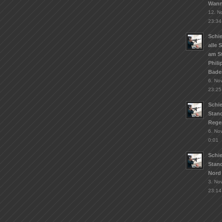
Wann
12. N
23:34
Schie
alle 
am S
Phil
Bade
6. No
23:25
Schi
Stand
Rege
6. No
0:01
Schi
Stan
Nord
3. No
23:14