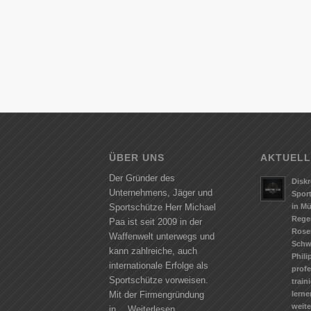
ÜBER UNS
AKTUELL
Der Gründer des
Diskr
Unternehmens, Jäger und
Spor
in M
Sportschütze Herr Michael
Rege
Paa ist seit 2009 in der
Rose
Waffenwelt unterwegs und
Schw
kann zahlreiche, auch
Phili
internationale Erfolge als
profe
Sportschütze vorweisen.
train
lerne
Mit der Firmengründung
weit
in…
Weiterlesen