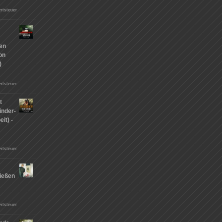
rtsteuer
hen
on
)
rtsteuer
t
inder-
it) -
rtsteuer
ießen
n
rtsteuer