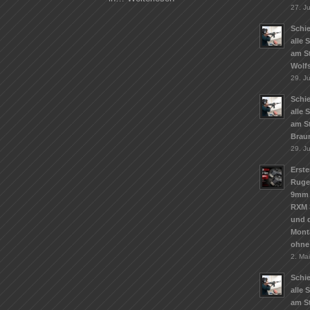
27. Ju
Schie
alle 
am S
Wolf
29. J
Schie
alle 
am S
Brau
29. J
Erste
Ruge
9mm 
RXM 
und d
Mont
ohne
2. Ma
Schie
alle 
am St