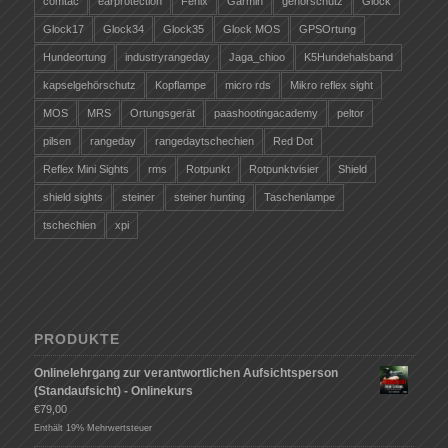
comtac
earprotection
Fenix
Garmin
gehörschutz
Glock
Glock17
Glock34
Glock35
Glock MOS
GPSOrtung
Hundeortung
industryrangeday
Jaga_chioo
K5Hundehalsband
kapselgehörschutz
Kopflampe
micro rds
Mikro reflex sight
MOS
MRS
Ortungsgerät
paashootingacademy
peltor
pilsen
rangeday
rangedaytschechien
Red Dot
Reflex Mini Sights
rms
Rotpunkt
Rotpunktvisier
Shield
shield sights
steiner
steiner hunting
Taschenlampe
tschechien
xpi
PRODUKTE
Onlinelehrgang zur verantwortlichen Aufsichtsperson
(Standaufsicht) - Onlinekurs
€
79,00
Enthält 19% Mehrwertsteuer