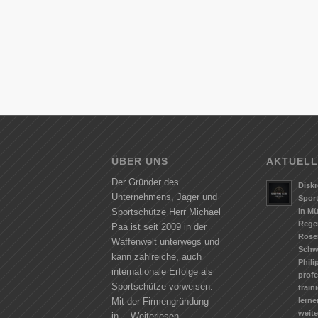
ÜBER UNS
AKTUELL
Der Gründer des
Diskr
Unternehmens, Jäger und
Spor
in M
Sportschütze Herr Michael
Rege
Paa ist seit 2009 in der
Rose
Waffenwelt unterwegs und
Schw
kann zahlreiche, auch
Phili
internationale Erfolge als
profe
Sportschütze vorweisen.
train
lerne
Mit der Firmengründung
weit
in…
Weiterlesen