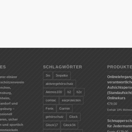
ES
SCHLAGWÖRTER
PRODUKT
3m
3mpeltor
Onlinelehrgang
eter elitärer
verantwortlic
tschützenverein
aktivergehörschutz
Aufsichtspers
ünchen,
Atemos100
b2
b2c
(Standaufsicht)
nsburg,
Onlinekurs
nheim,
comtac
earprotection
andorf und
€
79,00
Fenix
Garmin
ppsburg –
Enthält 19% Mehrwe
ssionell
gehörschutz
Glock
ieren, sicher
Schnuppersch
n und sportlich
Glock17
Glock34
für Jederman
erentwickeln
From:
€
179,00