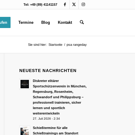
Tel: +49 (89) 41141157
ufen
Termine
Blog
Kontakt
Sie sind hier:
Startseite
/
psa rangeday
NEUESTE NACHRICHTEN
Diskreter elitärer
Sportschützenverein in München,
Regensburg, Rosenheim,
Schwandorf und Philippsburg –
professionell trainieren, sicher
lernen und sportlich
weiterentwickeln
27. Juli 2026 - 2:34
Schießtermine für alle
Schießtrainings am Standort