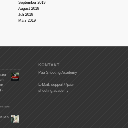
September 2019
August 2019
Juli 2019
März 2019
E
KONTAKT
Paa Shooting Academy
 zur
hen
E-Mail: support@paa-
on
 -
shooting.academy
rtsteuer
ießen
n