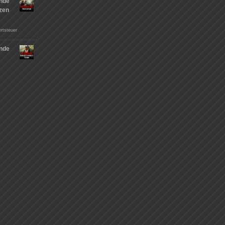
nde
tzen
rtsteuer
nde