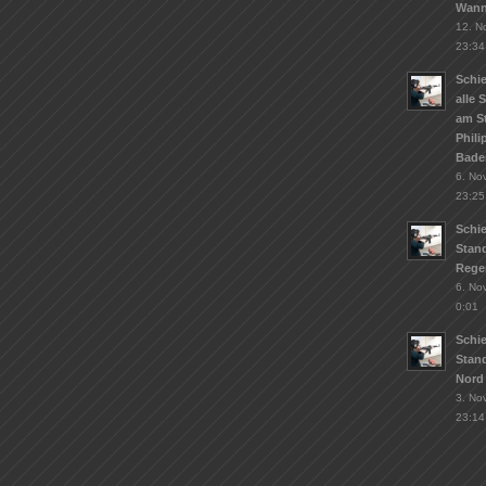
Wann
12. N
23:34
Schie
alle 
am S
Phil
Bade
6. No
23:25
Schi
Stand
Rege
6. No
0:01
Schi
Stan
Nord
3. No
23:14