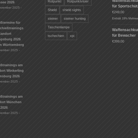
Waffensachku
Rotpunkt
Rotpunktvisier
see 2026
für Sportschü
ovember 2025 -
Shield
shield sights
€
249,00
steiner
steiner hunting
Enthält 19% Mehrwe
ßtermine für
Taschenlampe
Schießtrainings
Waffensachku
tandort
für Bewacher
tschechien
xpi
ippsburg 2026
€
399,00
n Württemberg
vember 2025 -
eßtrainings am
ort Winkerling
nsburg 2026
vember 2025 -
eßtrainings am
dort München
 2026
vember 2025 -