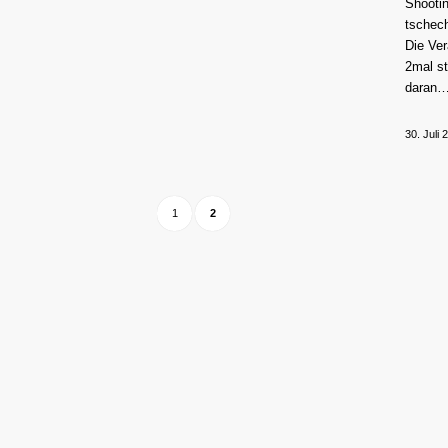
Shooti
tschec
Die Ver
2mal st
daran
30. Juli 
1
2