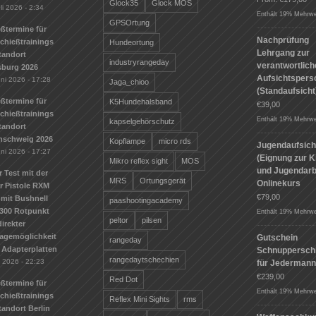
Glock35
Glock MOS
li 2026 - 2:34
Enthält 19% Mehrwe
GPSOrtung
ßtermine für
Nachprüfung
Schießtrainings
Hundeortung
Lehrgang zur
tandort
industryrangeday
verantwortlic
sburg 2026
Aufsichtspers
uni 2026 - 17:28
Jaga_chioo
(Standaufsicht
ßtermine für
K5Hundehalsband
€
39,00
Schießtrainings
Enthält 19% Mehrwe
kapselgehörschutz
tandort
nschweig 2026
Kopflampe
micro rds
Jugendaufsich
uni 2026 - 17:27
(Eignung zur K
Mikro reflex sight
MOS
und Jugendarbe
r Test mit der
MRS
Ortungsgerät
Onlinekurs
r Pistole RXM
€
79,00
mit Bushnell
paashootingacademy
300 Rotpunkt
Enthält 19% Mehrwe
peltor
pilsen
irekter
agemöglichkeit
Gutschein
rangeday
 Adapterplatten
Schnuppersch
rangedaytschechien
i 2026 - 22:23
für Jederman
€
239,00
Red Dot
ßtermine für
Enthält 19% Mehrwe
Schießtrainings
Reflex Mini Sights
rms
andort Berlin