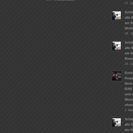
27. Ju
Schie
alle 
am S
Wolf
29. J
Schie
alle 
am S
Brau
29. J
Erste
Ruge
9mm 
RXM 
und d
Mont
ohne
2. Ma
Schie
alle 
am St