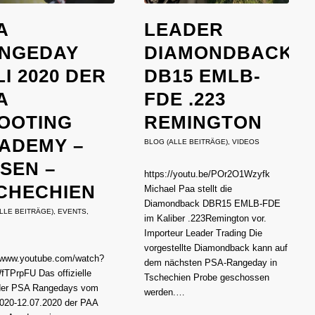
A
LEADER
NGEDAY
DIAMONDBACK
LI 2020 DER
DB15 EMLB-
A
FDE .223
OOTING
REMINGTON
ADEMY –
BLOG (ALLE BEITRÄGE)
,
VIDEOS
LSEN –
https://youtu.be/POr2O1Wzyfk
CHECHIEN
Michael Paa stellt die
Diamondback DBR15 EMLB-FDE
LLE BEITRÄGE)
,
EVENTS
,
im Kaliber .223Remington vor.
Importeur Leader Trading Die
vorgestellte Diamondback kann auf
//www.youtube.com/watch?
dem nächsten PSA-Rangeday in
fTPrpFU Das offizielle
Tschechien Probe geschossen
der PSA Rangedays vom
werden.…
2020-12.07.2020 der PAA