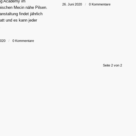
ng Academy im
26. Juni 2020
/
0 Kommentare
hischen Mecin nähe Pilsen.
anstaltung findet jährlich
att und es kann jeder
…
2020
/
0 Kommentare
Seite 2 von 2