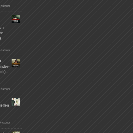
rtsteuer
hen
on
)
rtsteuer
t
inder-
it) -
rtsteuer
ießen
n
rtsteuer