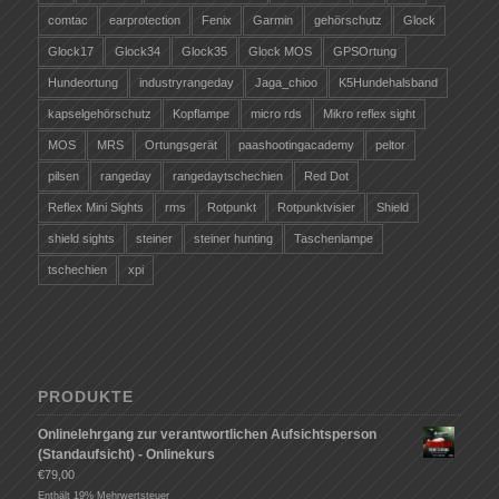
comtac
earprotection
Fenix
Garmin
gehörschutz
Glock
Glock17
Glock34
Glock35
Glock MOS
GPSOrtung
Hundeortung
industryrangeday
Jaga_chioo
K5Hundehalsband
kapselgehörschutz
Kopflampe
micro rds
Mikro reflex sight
MOS
MRS
Ortungsgerät
paashootingacademy
peltor
pilsen
rangeday
rangedaytschechien
Red Dot
Reflex Mini Sights
rms
Rotpunkt
Rotpunktvisier
Shield
shield sights
steiner
steiner hunting
Taschenlampe
tschechien
xpi
PRODUKTE
Onlinelehrgang zur verantwortlichen Aufsichtsperson
(Standaufsicht) - Onlinekurs
€
79,00
Enthält 19% Mehrwertsteuer