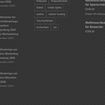
Waffensachku
Rotpunkt
Rotpunktvisier
see 2026
für Sportschü
ovember 2025 -
Shield
shield sights
€
249,00
steiner
steiner hunting
Enthält 19% Mehrwe
ßtermine für
Taschenlampe
Schießtrainings
Waffensachku
tandort
für Bewacher
tschechien
xpi
ippsburg 2026
€
399,00
n Württemberg
vember 2025 -
eßtrainings am
ort Winkerling
nsburg 2026
vember 2025 -
eßtrainings am
dort München
 2026
vember 2025 -