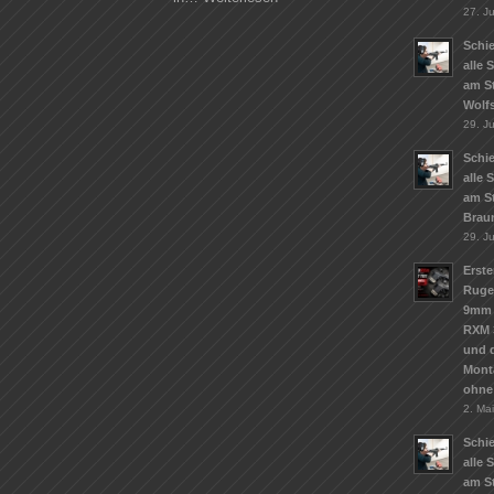
27. Ju
Schie
alle 
am S
Wolf
29. J
Schie
alle 
am S
Brau
29. J
Erste
Ruge
9mm 
RXM 
und d
Mont
ohne
2. Ma
Schie
alle 
am St