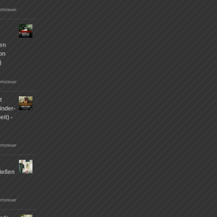
rtsteuer
hen
on
)
rtsteuer
t
inder-
it) -
rtsteuer
ießen
n
rtsteuer