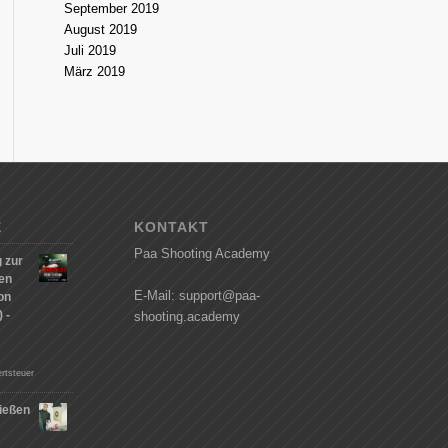
September 2019
August 2019
Juli 2019
März 2019
E
KONTAKT
Paa Shooting Academy
 zur
hen
E-Mail: support@paa-
on
 -
shooting.academy
rtsteuer
ießen
n