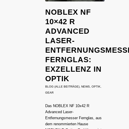
NOBLEX NF
10×42 R
ADVANCED
LASER-
ENTFERNUNGSMESS
FERNGLAS:
EXZELLENZ IN
OPTIK
BLOG (ALLE BEITRÄGE)
,
NEWS
,
OPTIK
,
GEAR
Das NOBLEX NF 10x42 R
Advanced Laser-
Entfernungsmesser Fernglas, aus
dem renommierten Hause