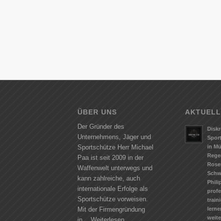
ÜBER UNS
AKTUELL
Der Gründer des
Diskr
Unternehmens, Jäger und
Spor
in M
Sportschütze Herr Michael
Rege
Paa ist seit 2009 in der
Rose
Waffenwelt unterwegs und
Schw
kann zahlreiche, auch
Phili
internationale Erfolge als
profe
Sportschütze vorweisen.
train
lerne
Mit der Firmengründung
weit
in…
Weiterlesen