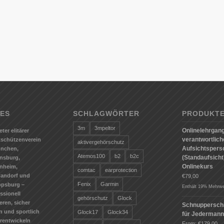
ES
SCHLAGWÖRTER
PRODUKT
3m
3mpeltor
Onlinelehrgang
eter elitärer
verantwortlic
tschützenverein
aktivergehörschutz
Aufsichtspers
ünchen,
Atemos100
b2
b2c
(Standaufsicht)
nsburg,
Onlinekurs
nheim,
comtac
earprotection
andorf und
€
79,00
Fenix
Garmin
ppsburg –
Enthält 19% Mehrwe
ssionell
gehörschutz
Glock
ieren, sicher
Schnuppersch
n und sportlich
Glock17
Glock34
für Jederman
erentwickeln
From:
€
179,00