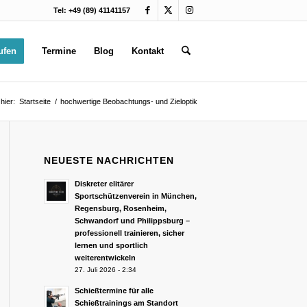
Tel: +49 (89) 41141157
ufen
Termine
Blog
Kontakt
hier:
Startseite
/
hochwertige Beobachtungs- und Zieloptik
NEUESTE NACHRICHTEN
Diskreter elitärer
Sportschützenverein in München,
Regensburg, Rosenheim,
Schwandorf und Philippsburg –
professionell trainieren, sicher
lernen und sportlich
weiterentwickeln
27. Juli 2026 - 2:34
Schießtermine für alle
Schießtrainings am Standort