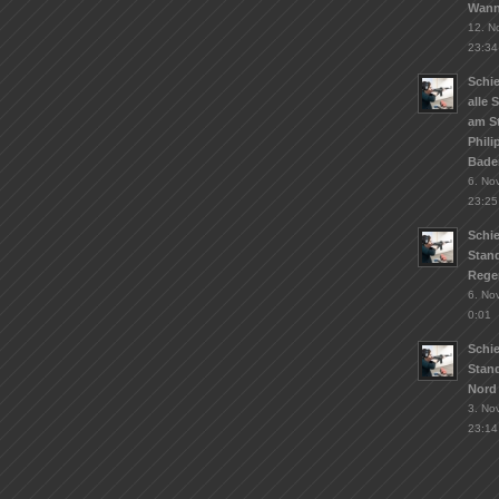
Wann
12. N
23:34
Schie
alle 
am S
Phil
Bade
6. No
23:25
Schi
Stand
Rege
6. No
0:01
Schi
Stan
Nord
3. No
23:14