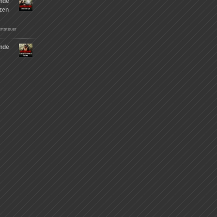
nde
tzen
rtsteuer
nde