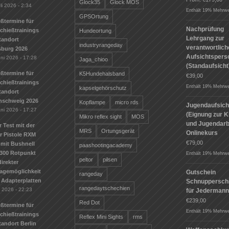
Glock35
Glock MOS
li 2026 - 2:34
Enthält 19% Mehrwe
GPSOrtung
ßtermine für
Nachprüfung
Schießtrainings
Hundeortung
Lehrgang zur
tandort
industryrangeday
verantwortlic
sburg 2026
Aufsichtspers
uni 2026 - 17:28
Jaga_chioo
(Standaufsicht
ßtermine für
K5Hundehalsband
€
39,00
Schießtrainings
Enthält 19% Mehrwe
kapselgehörschutz
tandort
nschweig 2026
Kopflampe
micro rds
Jugendaufsich
uni 2026 - 17:27
(Eignung zur K
Mikro reflex sight
MOS
und Jugendarbe
r Test mit der
MRS
Ortungsgerät
Onlinekurs
r Pistole RXM
€
79,00
mit Bushnell
paashootingacademy
300 Rotpunkt
Enthält 19% Mehrwe
peltor
pilsen
irekter
agemöglichkeit
Gutschein
rangeday
 Adapterplatten
Schnuppersch
rangedaytschechien
i 2026 - 22:23
für Jederman
€
239,00
Red Dot
ßtermine für
Enthält 19% Mehrwe
Schießtrainings
Reflex Mini Sights
rms
andort Berlin