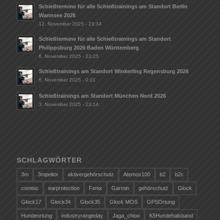
Schießtermine für alle Schießtrainings am Standort Berlin
Wannsee 2026
12. November 2025 - 23:34
Schießtermine für alle Schießtrainings am Standort
Philippsburg 2026 Baden Württemberg
6. November 2025 - 23:25
Schießtrainings am Standort Winkerling Regensburg 2026
6. November 2025 - 0:01
Schießtrainings am Standort München Nord 2026
3. November 2025 - 23:14
SCHLAGWÖRTER
3m
3mpeltor
aktivergehörschutz
Atemos100
b2
b2c
comtac
earprotection
Fenix
Garmin
gehörschutz
Glock
Glock17
Glock34
Glock35
Glock MOS
GPSOrtung
Hundeortung
industryrangeday
Jaga_chioo
K5Hundehalsband