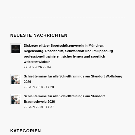
NEUESTE NACHRICHTEN
Diskreter elitärer Sportschützenverein in München,
Regensburg, Rosenheim, Schwandorf und Philippsburg –
professionell trainieren, sicher lernen und sportlich
weiterentwickeln
27. Juli 2026 - 2:34
Schießtermine für alle Schießtrainings am Standort Wolfsburg
2026
29. Juni 2026 - 17:28
Schießtermine für alle Schießtrainings am Standort
Braunschweig 2026
29. Juni 2026 - 17:27
KATEGORIEN