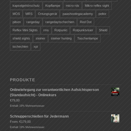
kapselgehörschutz
Kopflampe
micro rds
Mikro reflex sight
MOS
MRS
Ortungsgerät
paashootingacademy
peltor
pilsen
rangeday
rangedaytschechien
Red Dot
Reflex Mini Sights
rms
Rotpunkt
Rotpunktvisier
Shield
shield sights
steiner
steiner hunting
Taschenlampe
tschechien
xpi
PRODUKTE
Onlinelehrgang zur verantwortlichen Aufsichtsperson
(Standaufsicht) - Onlinekurs
€
79,00
Enthält 19% Mehrwertsteuer
Schnupperschießen für Jedermann
From:
€
179,00
Enthält 19% Mehrwertsteuer