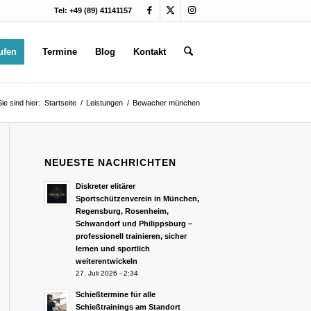
Tel: +49 (89) 41141157
ufen
Termine
Blog
Kontakt
Sie sind hier:
Startseite
/
Leistungen
/
Bewacher münchen
NEUESTE NACHRICHTEN
Diskreter elitärer
Sportschützenverein in München,
Regensburg, Rosenheim,
Schwandorf und Philippsburg –
professionell trainieren, sicher
lernen und sportlich
weiterentwickeln
27. Juli 2026 - 2:34
Schießtermine für alle
Schießtrainings am Standort