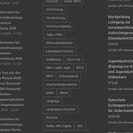
Glock35
Glock MOS
li 2026 - 2:34
Enthält 19% Mehrwe
GPSOrtung
ßtermine für
Nachprüfung
Schießtrainings
Hundeortung
Lehrgang zur
tandort
industryrangeday
verantwortlic
sburg 2026
Aufsichtspers
uni 2026 - 17:28
Jaga_chioo
(Standaufsicht
ßtermine für
K5Hundehalsband
€
39,00
Schießtrainings
Enthält 19% Mehrwe
kapselgehörschutz
tandort
nschweig 2026
Kopflampe
micro rds
Jugendaufsich
uni 2026 - 17:27
(Eignung zur K
Mikro reflex sight
MOS
und Jugendarbe
r Test mit der
MRS
Ortungsgerät
Onlinekurs
r Pistole RXM
€
79,00
mit Bushnell
paashootingacademy
300 Rotpunkt
Enthält 19% Mehrwe
peltor
pilsen
irekter
agemöglichkeit
Gutschein
rangeday
 Adapterplatten
Schnuppersch
rangedaytschechien
i 2026 - 22:23
für Jederman
€
239,00
Red Dot
ßtermine für
Enthält 19% Mehrwe
Schießtrainings
Reflex Mini Sights
rms
andort Berlin