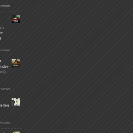
rtsteuer
hen
on
)
rtsteuer
t
inder-
it) -
rtsteuer
ießen
n
rtsteuer