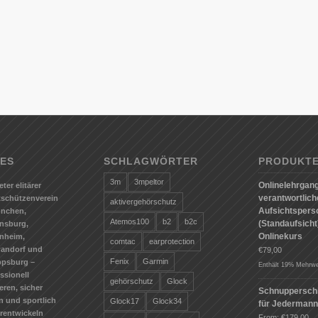
ES
SCHLAGWÖRTER
PRODUKT
3m
3mpeltor
Onlinelehrgang
eter elitärer
verantwortlic
tschützenverein
aktivergehörschutz
Aufsichtspers
ünchen,
Atemos100
b2
b2c
(Standaufsicht)
nsburg,
Onlinekurs
nheim,
comtac
earprotection
andorf und
€
79,00
Fenix
Garmin
ppsburg –
Enthält 19% Mehrwe
ssionell
gehörschutz
Glock
ieren, sicher
Schnuppersch
n und sportlich
Glock17
Glock34
für Jederman
erentwickeln
From:
€
179,00