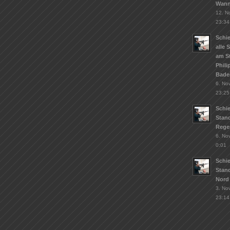
Wann
12. N
23:34
Schie
alle 
am S
Phil
Bade
6. No
23:25
Schi
Stand
Rege
6. No
0:01
Schi
Stan
Nord
3. No
23:14