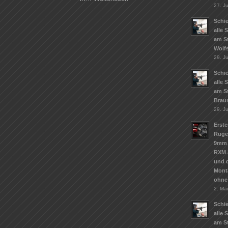
27. Ju
Schie
alle 
am S
Wolf
29. J
Schie
alle 
am S
Brau
29. J
Erste
Ruge
9mm 
RXM 
und d
Mont
ohne
2. Ma
Schie
alle 
am St