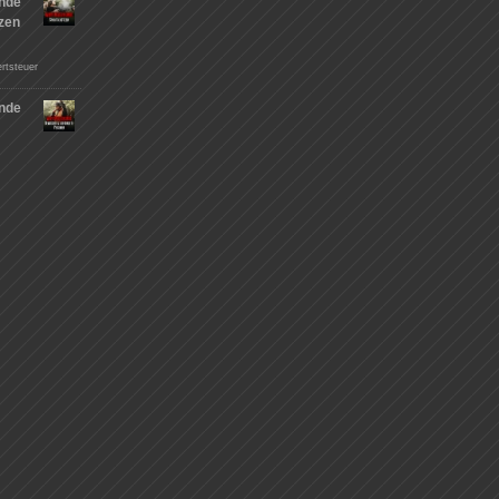
nde
tzen
rtsteuer
nde