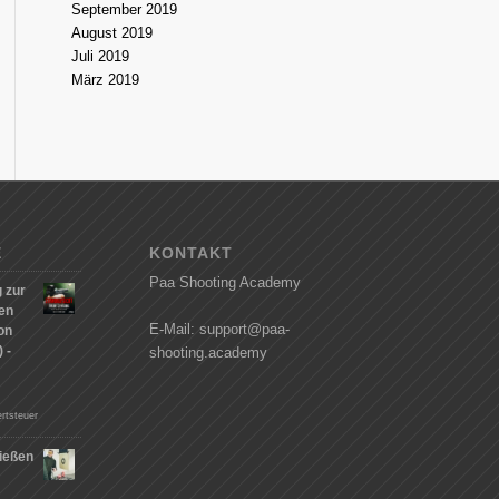
September 2019
August 2019
Juli 2019
März 2019
E
KONTAKT
Paa Shooting Academy
 zur
hen
E-Mail: support@paa-
on
 -
shooting.academy
rtsteuer
ießen
n