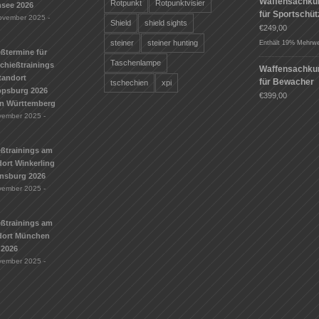
Waffensachku
Rotpunkt
Rotpunktvisier
see 2026
für Sportschü
ovember 2025 -
Shield
shield sights
€
249,00
steiner
steiner hunting
Enthält 19% Mehrwe
ßtermine für
Taschenlampe
Schießtrainings
Waffensachku
tandort
für Bewacher
tschechien
xpi
ippsburg 2026
€
399,00
n Württemberg
vember 2025 -
eßtrainings am
ort Winkerling
nsburg 2026
vember 2025 -
eßtrainings am
dort München
 2026
vember 2025 -