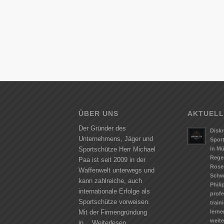
ÜBER UNS
AKTUELL
Der Gründer des
Diskr
Unternehmens, Jäger und
Spor
in M
Sportschütze Herr Michael
Rege
Paa ist seit 2009 in der
Rose
Waffenwelt unterwegs und
Schw
kann zahlreiche, auch
Phili
internationale Erfolge als
profe
Sportschütze vorweisen.
train
lerne
Mit der Firmengründung
weit
in…
Weiterlesen