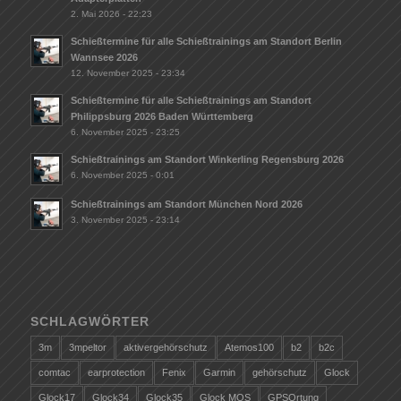
2. Mai 2026 - 22:23
Schießtermine für alle Schießtrainings am Standort Berlin
Wannsee 2026
12. November 2025 - 23:34
Schießtermine für alle Schießtrainings am Standort
Philippsburg 2026 Baden Württemberg
6. November 2025 - 23:25
Schießtrainings am Standort Winkerling Regensburg 2026
6. November 2025 - 0:01
Schießtrainings am Standort München Nord 2026
3. November 2025 - 23:14
SCHLAGWÖRTER
3m
3mpeltor
aktivergehörschutz
Atemos100
b2
b2c
comtac
earprotection
Fenix
Garmin
gehörschutz
Glock
Glock17
Glock34
Glock35
Glock MOS
GPSOrtung