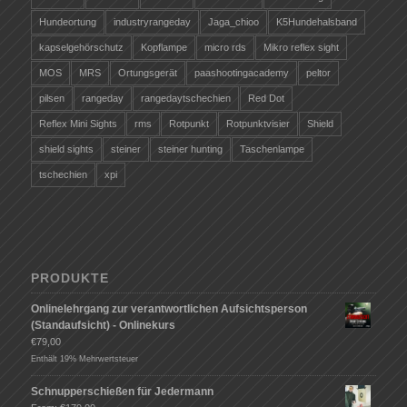
Hundeortung
industryrangeday
Jaga_chioo
K5Hundehalsband
kapselgehörschutz
Kopflampe
micro rds
Mikro reflex sight
MOS
MRS
Ortungsgerät
paashootingacademy
peltor
pilsen
rangeday
rangedaytschechien
Red Dot
Reflex Mini Sights
rms
Rotpunkt
Rotpunktvisier
Shield
shield sights
steiner
steiner hunting
Taschenlampe
tschechien
xpi
PRODUKTE
Onlinelehrgang zur verantwortlichen Aufsichtsperson
(Standaufsicht) - Onlinekurs
€
79,00
Enthält 19% Mehrwertsteuer
Schnupperschießen für Jedermann