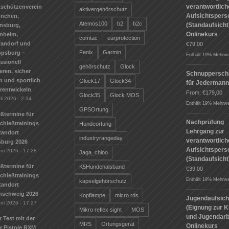
verantwortlic
tschützenverein
aktivergehörschutz
Aufsichtspers
ünchen,
Atemos100
b2
b2c
(Standaufsicht)
nsburg,
Onlinekurs
nheim,
comtac
earprotection
andorf und
€
79,00
Fenix
Garmin
ppsburg –
Enthält 19% Mehrwe
ssionell
gehörschutz
Glock
ieren, sicher
Schnuppersch
n und sportlich
Glock17
Glock34
für Jederman
erentwickeln
From:
€
179,00
Glock35
Glock MOS
li 2026 - 2:34
Enthält 19% Mehrwe
GPSOrtung
ßtermine für
Nachprüfung
Schießtrainings
Hundeortung
Lehrgang zur
tandort
industryrangeday
verantwortlic
sburg 2026
Aufsichtspers
uni 2026 - 17:28
Jaga_chioo
(Standaufsicht
ßtermine für
K5Hundehalsband
€
39,00
Schießtrainings
Enthält 19% Mehrwe
kapselgehörschutz
tandort
nschweig 2026
Kopflampe
micro rds
Jugendaufsich
uni 2026 - 17:27
(Eignung zur K
Mikro reflex sight
MOS
und Jugendarbe
r Test mit der
MRS
Ortungsgerät
Onlinekurs
r Pistole RXM