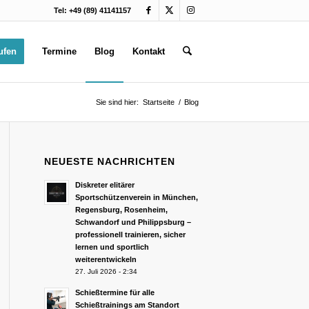
Tel: +49 (89) 41141157
ufen
Termine
Blog
Kontakt
Sie sind hier:
Startseite
/
Blog
NEUESTE NACHRICHTEN
Diskreter elitärer
Sportschützenverein in München,
Regensburg, Rosenheim,
Schwandorf und Philippsburg –
professionell trainieren, sicher
lernen und sportlich
weiterentwickeln
27. Juli 2026 - 2:34
Schießtermine für alle
Schießtrainings am Standort