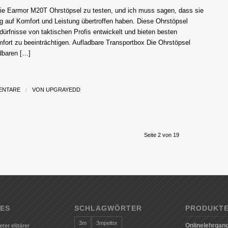
 die Earmor M20T Ohrstöpsel zu testen, und ich muss sagen, dass sie
 auf Komfort und Leistung übertroffen haben. Diese Ohrstöpsel
dürfnisse von taktischen Profis entwickelt und bieten besten
ort zu beeinträchtigen. Aufladbare Transportbox Die Ohrstöpsel
adbaren […]
ENTARE
/
VON
UPGRAYEDD
Seite 2 von 19
ES
SCHLAGWÖRTER
PRODUKT
3m
3mpeltor
Onlinelehrgang
eter elitärer