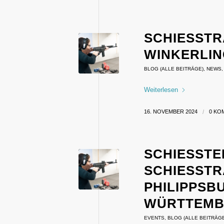
SCHIESSTR
INKERLING
BLOG (ALLE BEITRÄGE)
,
NEWS
Weiterlesen
16. NOVEMBER 2024
/
0 KO
SCHIESSTER
CHIESSTRA
ILIPPSBURG
RTTEMBER
EVENTS
,
BLOG (ALLE BEITRÄG