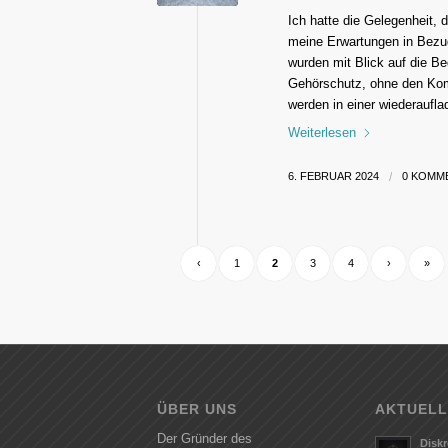
Ich hatte die Gelegenheit,
meine Erwartungen in Bezug
wurden mit Blick auf die Be
Gehörschutz, ohne den Komf
werden in einer wiederaufl
Weiterlesen
6. FEBRUAR 2024
/
0 KOMM
‹
1
2
3
4
›
»
ÜBER UNS
AKTUELL
Der Gründer des
Diskr