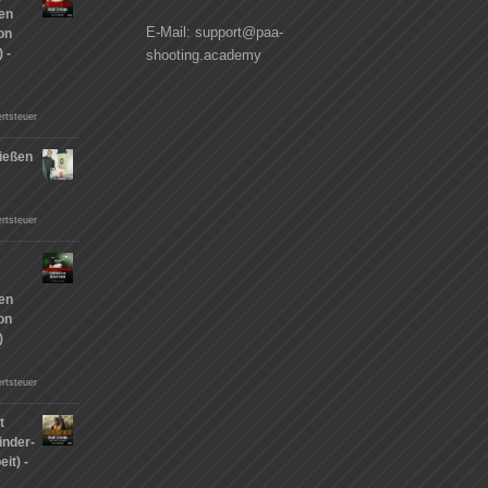
hen
E-Mail: support@paa-
on
 -
shooting.academy
rtsteuer
ießen
n
rtsteuer
hen
on
)
rtsteuer
t
inder-
it) -