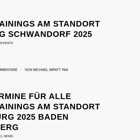
AININGS AM STANDORT W
 SCHWANDORF 2025
,
EVENTS
MMENTARE
/
VON
MICHAEL IMPATT PAA
MINE FÜR ALLE S
ININGS AM STANDORT PH
 2025 BADEN WÜ
G
E)
,
NEWS