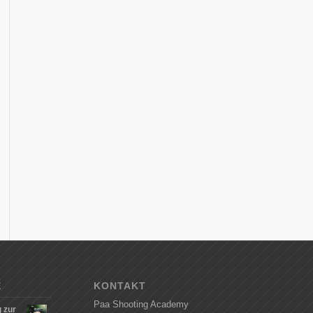
E
KONTAKT
Paa Shooting Academy
 zur