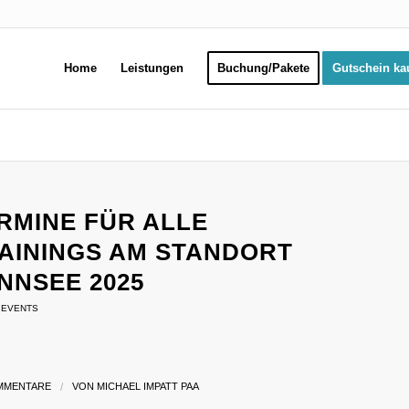
Home
Leistungen
Buchung/Pakete
Gutschein ka
MINE FÜR ALLE S
ININGS AM STANDORT BE
SEE 2025
,
EVENTS
MMENTARE
/
VON
MICHAEL IMPATT PAA