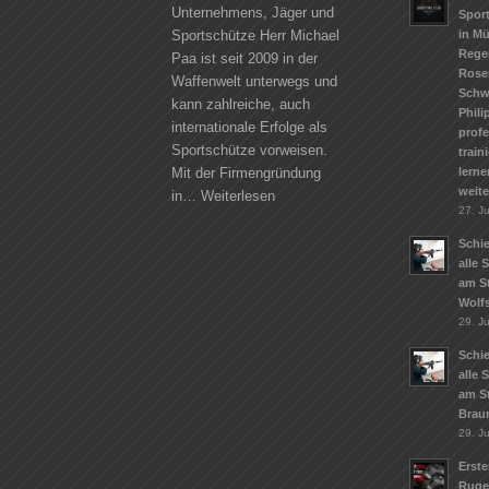
Unternehmens, Jäger und
Spor
in M
Sportschütze Herr Michael
Rege
Paa ist seit 2009 in der
Rose
Waffenwelt unterwegs und
Schw
kann zahlreiche, auch
Phili
internationale Erfolge als
profe
Sportschütze vorweisen.
train
lerne
Mit der Firmengründung
weit
in…
Weiterlesen
27. Ju
Schie
alle 
am S
Wolf
29. J
Schie
alle 
am S
Brau
29. J
Erste
Ruge