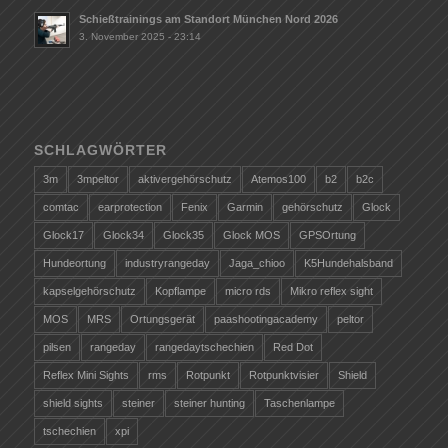
Schießtrainings am Standort München Nord 2026
3. November 2025 - 23:14
SCHLAGWÖRTER
3m
3mpeltor
aktivergehörschutz
Atemos100
b2
b2c
comtac
earprotection
Fenix
Garmin
gehörschutz
Glock
Glock17
Glock34
Glock35
Glock MOS
GPSOrtung
Hundeortung
industryrangeday
Jaga_chioo
K5Hundehalsband
kapselgehörschutz
Kopflampe
micro rds
Mikro reflex sight
MOS
MRS
Ortungsgerät
paashootingacademy
peltor
pilsen
rangeday
rangedaytschechien
Red Dot
Reflex Mini Sights
rms
Rotpunkt
Rotpunktvisier
Shield
shield sights
steiner
steiner hunting
Taschenlampe
tschechien
xpi