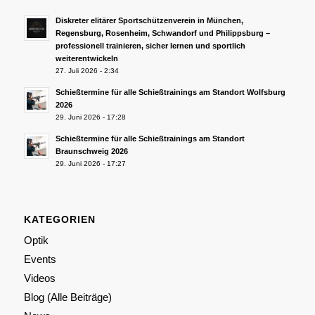
Diskreter elitärer Sportschützenverein in München,
Regensburg, Rosenheim, Schwandorf und Philippsburg –
professionell trainieren, sicher lernen und sportlich
weiterentwickeln
27. Juli 2026 - 2:34
Schießtermine für alle Schießtrainings am Standort Wolfsburg
2026
29. Juni 2026 - 17:28
Schießtermine für alle Schießtrainings am Standort
Braunschweig 2026
29. Juni 2026 - 17:27
KATEGORIEN
Optik
Events
Videos
Blog (Alle Beiträge)