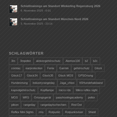
Schießtrainings am Standort Winkerling Regensburg 2026
6. November 2025 - 0:01
Schießtrainings am Standort München Nord 2026
3. November 2025 - 23:14
SCHLAGWÖRTER
3m
3mpeltor
aktivergehörschutz
Atemos100
b2
b2c
comtac
earprotection
Fenix
Garmin
gehörschutz
Glock
Glock17
Glock34
Glock35
Glock MOS
GPSOrtung
Hundeortung
industryrangeday
Jaga_chioo
K5Hundehalsband
kapselgehörschutz
Kopflampe
micro rds
Mikro reflex sight
MOS
MRS
Ortungsgerät
paashootingacademy
peltor
pilsen
rangeday
rangedaytschechien
Red Dot
Reflex Mini Sights
rms
Rotpunkt
Rotpunktvisier
Shield