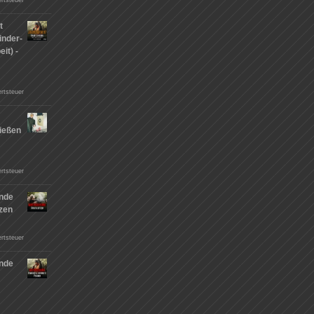
t
inder-
it) -
rtsteuer
ießen
n
rtsteuer
nde
tzen
rtsteuer
nde