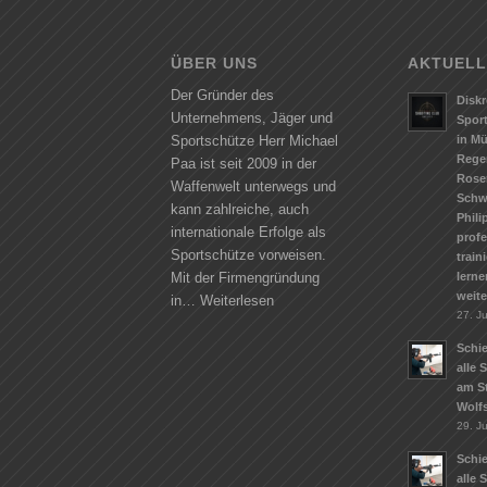
ÜBER UNS
AKTUELL
Der Gründer des
Diskr
Unternehmens, Jäger und
Spor
in M
Sportschütze Herr Michael
Rege
Paa ist seit 2009 in der
Rose
Waffenwelt unterwegs und
Schw
kann zahlreiche, auch
Phili
internationale Erfolge als
profe
Sportschütze vorweisen.
train
lerne
Mit der Firmengründung
weit
in…
Weiterlesen
27. Ju
Schie
alle 
am S
Wolf
29. J
Schie
alle 