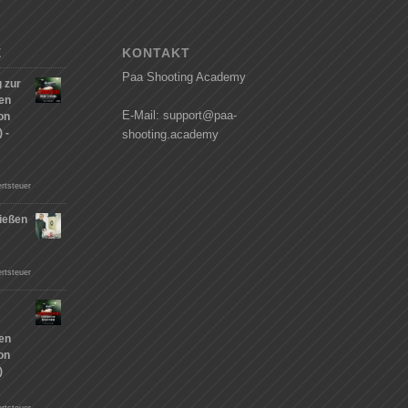
E
KONTAKT
Paa Shooting Academy
 zur
hen
E-Mail: support@paa-
on
 -
shooting.academy
rtsteuer
ießen
n
rtsteuer
hen
on
)
rtsteuer