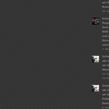
am S
Brau
29. J
Erste
Ruge
9mm 
RXM 
und d
Mont
ohne
2. Ma
Schie
alle 
am St
Wann
12. N
23:34
Schie
alle 
am S
Phil
Bade
6. No