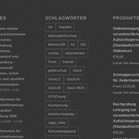
ES
SCHLAGWÖRTER
PRODUKT
3m
3mpeltor
Onlinelehrgang
eter elitärer
verantwortlic
tschützenverein
aktivergehörschutz
Aufsichtspers
ünchen,
Atemos100
b2
b2c
(Standaufsicht)
nsburg,
Onlinekurs
nheim,
comtac
earprotection
andorf und
€
79,00
Fenix
Garmin
ppsburg –
Enthält 19% Mehrwe
ssionell
gehörschutz
Glock
ieren, sicher
Schnuppersch
n und sportlich
Glock17
Glock34
für Jederman
erentwickeln
From:
€
179,00
Glock35
Glock MOS
li 2026 - 2:34
Enthält 19% Mehrwe
GPSOrtung
ßtermine für
Nachprüfung
Schießtrainings
Hundeortung
Lehrgang zur
tandort
industryrangeday
verantwortlic
sburg 2026
Aufsichtspers
uni 2026 - 17:28
Jaga_chioo
(Standaufsicht
ßtermine für
K5Hundehalsband
€
39,00
Schießtrainings
Enthält 19% Mehrwe