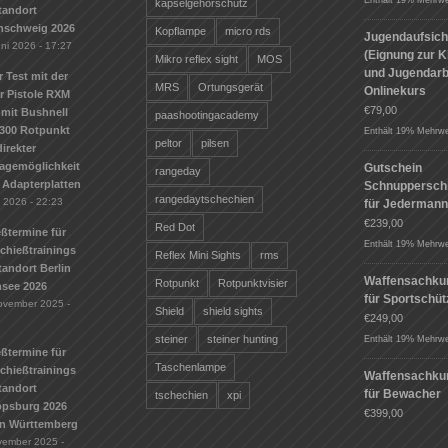
kapselgehörschutz
tandort
nschweig 2026
Kopflampe
micro rds
Jugendaufsich
uni 2026 - 17:27
(Eignung zur K
Mikro reflex sight
MOS
und Jugendarbe
r Test mit der
MRS
Ortungsgerät
Onlinekurs
r Pistole RXM
€
79,00
mit Bushnell
paashootingacademy
300 Rotpunkt
Enthält 19% Mehrwe
peltor
pilsen
irekter
agemöglichkeit
Gutschein
rangeday
 Adapterplatten
Schnuppersch
rangedaytschechien
i 2026 - 22:23
für Jederman
€
239,00
Red Dot
ßtermine für
Enthält 19% Mehrwe
Schießtrainings
Reflex Mini Sights
rms
andort Berlin
Waffensachku
Rotpunkt
Rotpunktvisier
see 2026
für Sportschü
ovember 2025 -
Shield
shield sights
€
249,00
steiner
steiner hunting
Enthält 19% Mehrwe
ßtermine für
Taschenlampe
Schießtrainings
Waffensachku
tandort
für Bewacher
tschechien
xpi
ippsburg 2026
€
399,00
n Württemberg
vember 2025 -