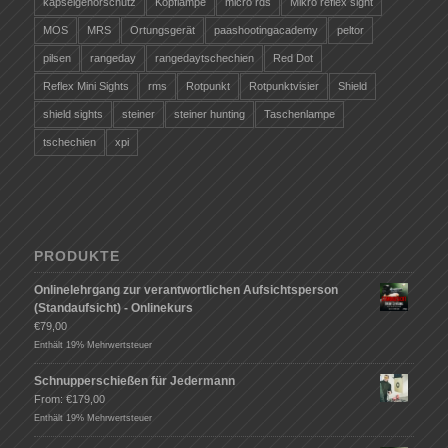
kapselgehörschutz
Kopflampe
micro rds
Mikro reflex sight
MOS
MRS
Ortungsgerät
paashootingacademy
peltor
pilsen
rangeday
rangedaytschechien
Red Dot
Reflex Mini Sights
rms
Rotpunkt
Rotpunktvisier
Shield
shield sights
steiner
steiner hunting
Taschenlampe
tschechien
xpi
PRODUKTE
Onlinelehrgang zur verantwortlichen Aufsichtsperson
(Standaufsicht) - Onlinekurs
€
79,00
Enthält 19% Mehrwertsteuer
Schnupperschießen für Jedermann
From:
€
179,00
Enthält 19% Mehrwertsteuer