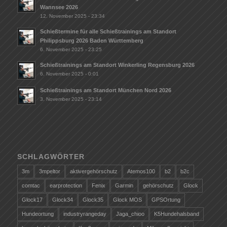
Wannsee 2026
12. November 2025 - 23:34
Schießtermine für alle Schießtrainings am Standort
Philippsburg 2026 Baden Württemberg
6. November 2025 - 23:25
Schießtrainings am Standort Winkerling Regensburg 2026
6. November 2025 - 0:01
Schießtrainings am Standort München Nord 2026
3. November 2025 - 23:14
SCHLAGWÖRTER
3m
3mpeltor
aktivergehörschutz
Atemos100
b2
b2c
comtac
earprotection
Fenix
Garmin
gehörschutz
Glock
Glock17
Glock34
Glock35
Glock MOS
GPSOrtung
Hundeortung
industryrangeday
Jaga_chioo
K5Hundehalsband