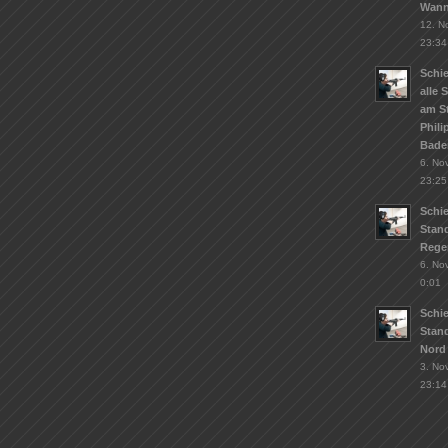
Wann
12. N
23:34
Schie
alle 
am S
Phil
Bade
6. No
23:25
Schi
Stand
Rege
6. No
0:01
Schi
Stan
Nord
3. No
23:14