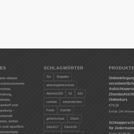
ES
SCHLAGWÖRTER
PRODUKT
3m
3mpeltor
Onlinelehrgang
eter elitärer
verantwortlic
tschützenverein
aktivergehörschutz
Aufsichtspers
ünchen,
Atemos100
b2
b2c
(Standaufsicht)
nsburg,
Onlinekurs
nheim,
comtac
earprotection
andorf und
€
79,00
Fenix
Garmin
ppsburg –
Enthält 19% Mehrwe
ssionell
gehörschutz
Glock
ieren, sicher
Schnuppersch
n und sportlich
Glock17
Glock34
für Jederman
erentwickeln
From:
€
179,00