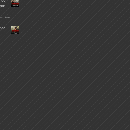
nde
tzen
rtsteuer
nde