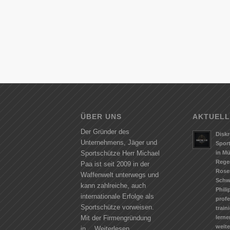
ÜBER UNS
AKTUELL
Der Gründer des
Diskr
Unternehmens, Jäger und
Spor
in M
Sportschütze Herr Michael
Rege
Paa ist seit 2009 in der
Rose
Waffenwelt unterwegs und
Schw
kann zahlreiche, auch
Phili
internationale Erfolge als
profe
Sportschütze vorweisen.
train
lerne
Mit der Firmengründung
weit
in…
Weiterlesen