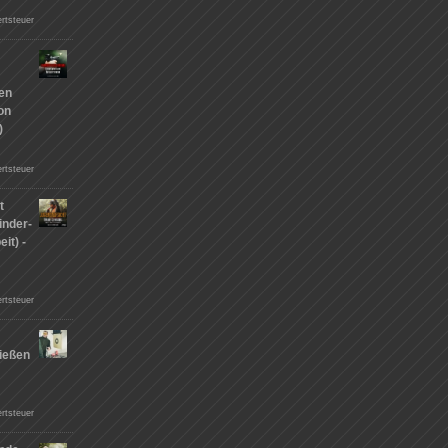
rtsteuer
hen
on
)
rtsteuer
t
inder-
it) -
rtsteuer
ießen
n
rtsteuer