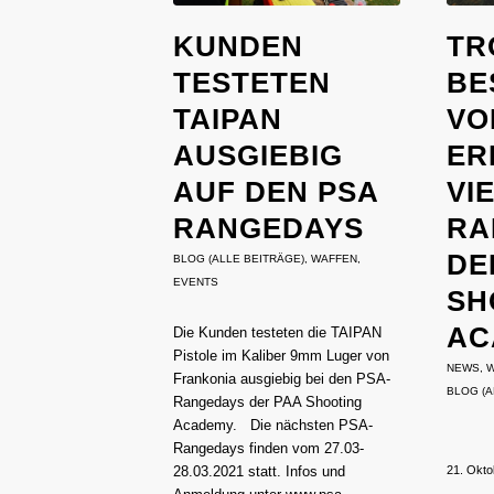
KUNDEN
TR
TESTETEN
BE
TAIPAN
VO
AUSGIEBIG
ER
AUF DEN PSA
VI
RANGEDAYS
RA
DE
BLOG (ALLE BEITRÄGE)
,
WAFFEN
,
EVENTS
SH
AC
Die Kunden testeten die TAIPAN
Pistole im Kaliber 9mm Luger von
NEWS
,
W
Frankonia ausgiebig bei den PSA-
BLOG (A
Rangedays der PAA Shooting
Academy. Die nächsten PSA-
Rangedays finden vom 27.03-
28.03.2021 statt. Infos und
21. Okto