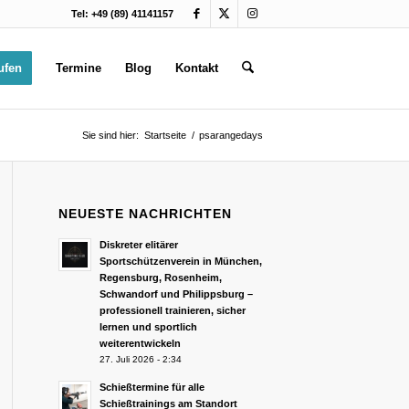
Tel: +49 (89) 41141157
ufen
Termine
Blog
Kontakt
Sie sind hier:
Startseite
/
psarangedays
NEUESTE NACHRICHTEN
Diskreter elitärer
Sportschützenverein in München,
Regensburg, Rosenheim,
Schwandorf und Philippsburg –
professionell trainieren, sicher
lernen und sportlich
weiterentwickeln
27. Juli 2026 - 2:34
Schießtermine für alle
Schießtrainings am Standort