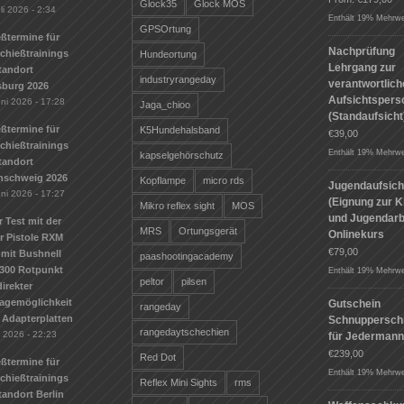
Glock35
Glock MOS
li 2026 - 2:34
Enthält 19% Mehrwe
GPSOrtung
ßtermine für
Nachprüfung
Schießtrainings
Hundeortung
Lehrgang zur
tandort
industryrangeday
verantwortlic
sburg 2026
Aufsichtspers
uni 2026 - 17:28
Jaga_chioo
(Standaufsicht
ßtermine für
K5Hundehalsband
€
39,00
Schießtrainings
Enthält 19% Mehrwe
kapselgehörschutz
tandort
nschweig 2026
Kopflampe
micro rds
Jugendaufsich
uni 2026 - 17:27
(Eignung zur K
Mikro reflex sight
MOS
und Jugendarbe
r Test mit der
MRS
Ortungsgerät
Onlinekurs
r Pistole RXM
€
79,00
mit Bushnell
paashootingacademy
300 Rotpunkt
Enthält 19% Mehrwe
peltor
pilsen
irekter
agemöglichkeit
Gutschein
rangeday
 Adapterplatten
Schnuppersch
rangedaytschechien
i 2026 - 22:23
für Jederman
€
239,00
Red Dot
ßtermine für
Enthält 19% Mehrwe
Schießtrainings
Reflex Mini Sights
rms
andort Berlin