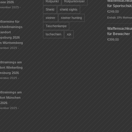
Waffensachku
Rotpunkt
Rotpunktvisier
see 2026
für Sportschü
ovember 2025 -
Shield
shield sights
€
249,00
steiner
steiner hunting
Enthält 19% Mehrwe
ßtermine für
Taschenlampe
Schießtrainings
Waffensachku
tandort
für Bewacher
tschechien
xpi
ippsburg 2026
€
399,00
n Württemberg
vember 2025 -
eßtrainings am
ort Winkerling
nsburg 2026
vember 2025 -
eßtrainings am
dort München
 2026
vember 2025 -