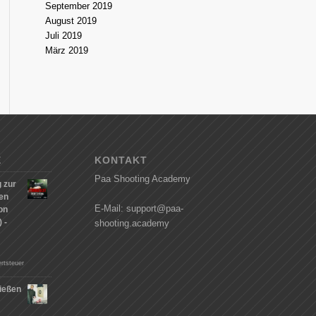
September 2019
August 2019
Juli 2019
März 2019
E
KONTAKT
Paa Shooting Academy
 zur
hen
E-Mail: support@paa-
on
 -
shooting.academy
rtsteuer
ießen
n