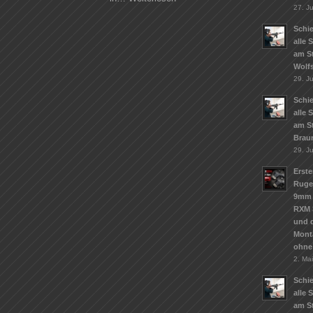
27. Ju
Schie
alle 
am S
Wolf
29. J
Schie
alle 
am S
Brau
29. J
Erste
Ruge
9mm 
RXM 
und d
Mont
ohne
2. Ma
Schie
alle 
am St