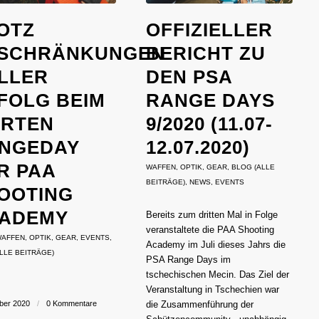
OTZ
OFFIZIELLER
SCHRÄNKUNGEN
BERICHT ZU
LLER
DEN PSA
FOLG BEIM
RANGE DAYS
ERTEN
9/2020 (11.07-
NGEDAY
12.07.2020)
R PAA
WAFFEN
,
OPTIK
,
GEAR
,
BLOG (ALLE
BEITRÄGE)
,
NEWS
,
EVENTS
OOTING
ADEMY
Bereits zum dritten Mal in Folge
veranstaltete die PAA Shooting
AFFEN
,
OPTIK
,
GEAR
,
EVENTS
,
Academy im Juli dieses Jahrs die
LLE BEITRÄGE)
PSA Range Days im
tschechischen Mecin. Das Ziel der
Veranstaltung in Tschechien war
ber 2020
/
0 Kommentare
die Zusammenführung der