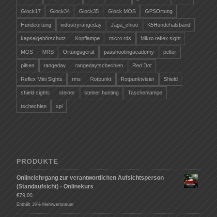
Glock17
Glock34
Glock35
Glock MOS
GPSOrtung
Hundeortung
industryrangeday
Jaga_chioo
K5Hundehalsband
kapselgehörschutz
Kopflampe
micro rds
Mikro reflex sight
MOS
MRS
Ortungsgerät
paashootingacademy
peltor
pilsen
rangeday
rangedaytschechien
Red Dot
Reflex Mini Sights
rms
Rotpunkt
Rotpunktvisier
Shield
shield sights
steiner
steiner hunting
Taschenlampe
tschechien
xpi
PRODUKTE
Onlinelehrgang zur verantwortlichen Aufsichtsperson
(Standaufsicht) - Onlinekurs
€
79,00
Enthält 19% Mehrwertsteuer