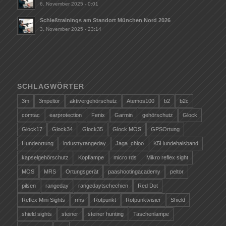
6. November 2025 - 0:01
Schießtrainings am Standort München Nord 2026
3. November 2025 - 23:14
SCHLAGWÖRTER
3m
3mpeltor
aktivergehörschutz
Atemos100
b2
b2c
comtac
earprotection
Fenix
Garmin
gehörschutz
Glock
Glock17
Glock34
Glock35
Glock MOS
GPSOrtung
Hundeortung
industryrangeday
Jaga_chioo
K5Hundehalsband
kapselgehörschutz
Kopflampe
micro rds
Mikro reflex sight
MOS
MRS
Ortungsgerät
paashootingacademy
peltor
pilsen
rangeday
rangedaytschechien
Red Dot
Reflex Mini Sights
rms
Rotpunkt
Rotpunktvisier
Shield
shield sights
steiner
steiner hunting
Taschenlampe