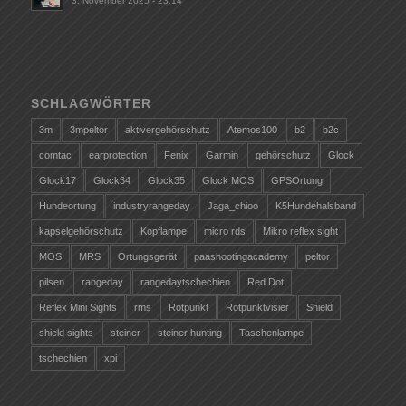
3. November 2025 - 23:14
SCHLAGWÖRTER
3m
3mpeltor
aktivergehörschutz
Atemos100
b2
b2c
comtac
earprotection
Fenix
Garmin
gehörschutz
Glock
Glock17
Glock34
Glock35
Glock MOS
GPSOrtung
Hundeortung
industryrangeday
Jaga_chioo
K5Hundehalsband
kapselgehörschutz
Kopflampe
micro rds
Mikro reflex sight
MOS
MRS
Ortungsgerät
paashootingacademy
peltor
pilsen
rangeday
rangedaytschechien
Red Dot
Reflex Mini Sights
rms
Rotpunkt
Rotpunktvisier
Shield
shield sights
steiner
steiner hunting
Taschenlampe
tschechien
xpi