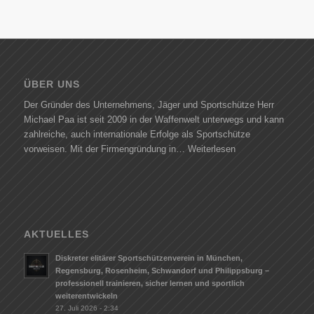
ÜBER UNS
Der Gründer des Unternehmens, Jäger und Sportschütze Herr
Michael Paa ist seit 2009 in der Waffenwelt unterwegs und kann
zahlreiche, auch internationale Erfolge als Sportschütze
vorweisen. Mit der Firmengründung in…
Weiterlesen
AKTUELLES
Diskreter elitärer Sportschützenverein in München,
Regensburg, Rosenheim, Schwandorf und Philippsburg –
professionell trainieren, sicher lernen und sportlich
weiterentwickeln
27. Juli 2026 - 2:34