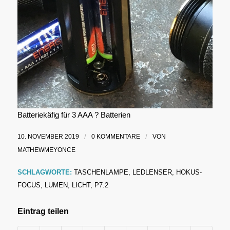
Batteriekäfig für 3 AAA ? Batterien
10. NOVEMBER 2019
/
0 KOMMENTARE
/
VON
MATHEWMEYONCE
SCHLAGWORTE:
TASCHENLAMPE
,
LEDLENSER
,
HOKUS-
FOCUS
,
LUMEN
,
LICHT
,
P7.2
Eintrag teilen