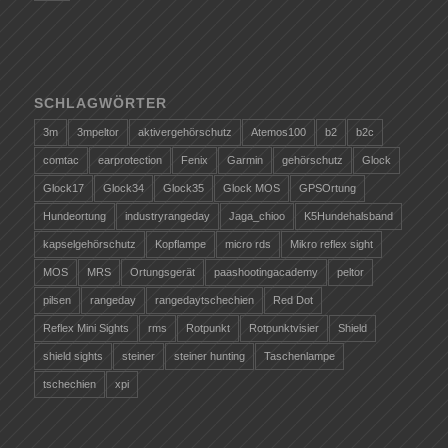
SCHLAGWÖRTER
3m
3mpeltor
aktivergehörschutz
Atemos100
b2
b2c
comtac
earprotection
Fenix
Garmin
gehörschutz
Glock
Glock17
Glock34
Glock35
Glock MOS
GPSOrtung
Hundeortung
industryrangeday
Jaga_chioo
K5Hundehalsband
kapselgehörschutz
Kopflampe
micro rds
Mikro reflex sight
MOS
MRS
Ortungsgerät
paashootingacademy
peltor
pilsen
rangeday
rangedaytschechien
Red Dot
Reflex Mini Sights
rms
Rotpunkt
Rotpunktvisier
Shield
shield sights
steiner
steiner hunting
Taschenlampe
tschechien
xpi