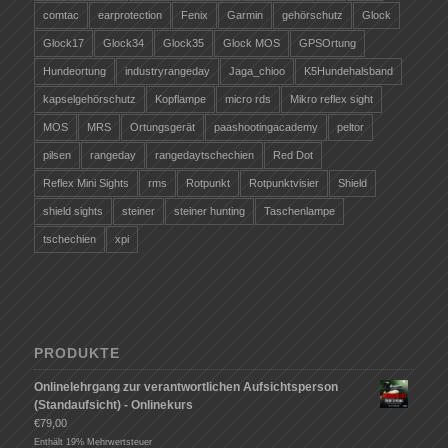
comtac
earprotection
Fenix
Garmin
gehörschutz
Glock
Glock17
Glock34
Glock35
Glock MOS
GPSOrtung
Hundeortung
industryrangeday
Jaga_chioo
K5Hundehalsband
kapselgehörschutz
Kopflampe
micro rds
Mikro reflex sight
MOS
MRS
Ortungsgerät
paashootingacademy
peltor
pilsen
rangeday
rangedaytschechien
Red Dot
Reflex Mini Sights
rms
Rotpunkt
Rotpunktvisier
Shield
shield sights
steiner
steiner hunting
Taschenlampe
tschechien
xpi
PRODUKTE
Onlinelehrgang zur verantwortlichen Aufsichtsperson
(Standaufsicht) - Onlinekurs
€
79,00
Enthält 19% Mehrwertsteuer