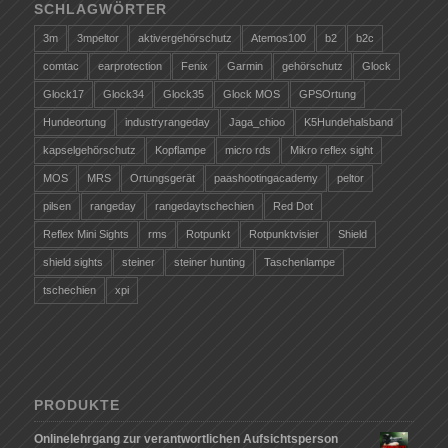
SCHLAGWÖRTER
3m
3mpeltor
aktivergehörschutz
Atemos100
b2
b2c
comtac
earprotection
Fenix
Garmin
gehörschutz
Glock
Glock17
Glock34
Glock35
Glock MOS
GPSOrtung
Hundeortung
industryrangeday
Jaga_chioo
K5Hundehalsband
kapselgehörschutz
Kopflampe
micro rds
Mikro reflex sight
MOS
MRS
Ortungsgerät
paashootingacademy
peltor
pilsen
rangeday
rangedaytschechien
Red Dot
Reflex Mini Sights
rms
Rotpunkt
Rotpunktvisier
Shield
shield sights
steiner
steiner hunting
Taschenlampe
tschechien
xpi
PRODUKTE
Onlinelehrgang zur verantwortlichen Aufsichtsperson