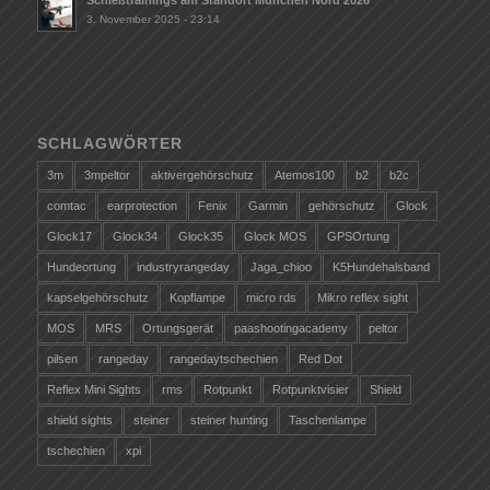
3. November 2025 - 23:14
SCHLAGWÖRTER
3m
3mpeltor
aktivergehörschutz
Atemos100
b2
b2c
comtac
earprotection
Fenix
Garmin
gehörschutz
Glock
Glock17
Glock34
Glock35
Glock MOS
GPSOrtung
Hundeortung
industryrangeday
Jaga_chioo
K5Hundehalsband
kapselgehörschutz
Kopflampe
micro rds
Mikro reflex sight
MOS
MRS
Ortungsgerät
paashootingacademy
peltor
pilsen
rangeday
rangedaytschechien
Red Dot
Reflex Mini Sights
rms
Rotpunkt
Rotpunktvisier
Shield
shield sights
steiner
steiner hunting
Taschenlampe
tschechien
xpi