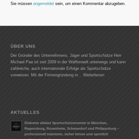
Sie müssen
angemeldet
sein, um einen Kommentar abzugeben.
ÜBER UNS
Der Gründer des Unternehmens, Jäger und Sportschütze Herr
Michael Paa ist seit 2009 in der Waffenwelt unterwegs und kann
zahlreiche, auch internationale Erfolge als Sportschütze
vorweisen. Mit der Firmengründung in…
Weiterlesen
AKTUELLES
Diskreter elitärer Sportschützenverein in München,
Regensburg, Rosenheim, Schwandorf und Philippsburg –
professionell trainieren, sicher lernen und sportlich