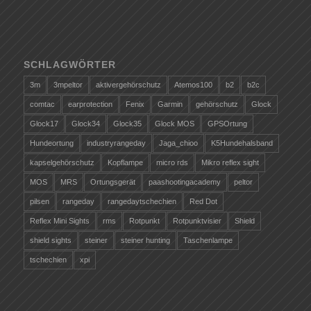
SCHLAGWÖRTER
3m
3mpeltor
aktivergehörschutz
Atemos100
b2
b2c
comtac
earprotection
Fenix
Garmin
gehörschutz
Glock
Glock17
Glock34
Glock35
Glock MOS
GPSOrtung
Hundeortung
industryrangeday
Jaga_chioo
K5Hundehalsband
kapselgehörschutz
Kopflampe
micro rds
Mikro reflex sight
MOS
MRS
Ortungsgerät
paashootingacademy
peltor
pilsen
rangeday
rangedaytschechien
Red Dot
Reflex Mini Sights
rms
Rotpunkt
Rotpunktvisier
Shield
shield sights
steiner
steiner hunting
Taschenlampe
tschechien
xpi