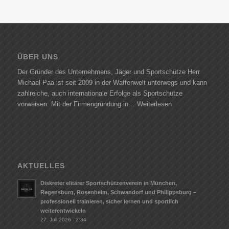
ÜBER UNS
Der Gründer des Unternehmens, Jäger und Sportschütze Herr
Michael Paa ist seit 2009 in der Waffenwelt unterwegs und kann
zahlreiche, auch internationale Erfolge als Sportschütze
vorweisen. Mit der Firmengründung in…
Weiterlesen
AKTUELLES
Diskreter elitärer Sportschützenverein in München,
Regensburg, Rosenheim, Schwandorf und Philippsburg –
professionell trainieren, sicher lernen und sportlich
weiterentwickeln
27. Juli 2026 - 2:34