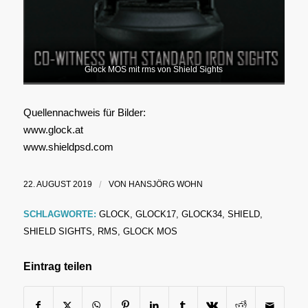
Glock MOS mit rms von Shield Sights
Quellennachweis für Bilder:
www.glock.at
www.shieldpsd.com
22. AUGUST 2019
/
VON
HANSJÖRG WOHN
SCHLAGWORTE:
GLOCK
,
GLOCK17
,
GLOCK34
,
SHIELD
,
SHIELD SIGHTS
,
RMS
,
GLOCK MOS
Eintrag teilen