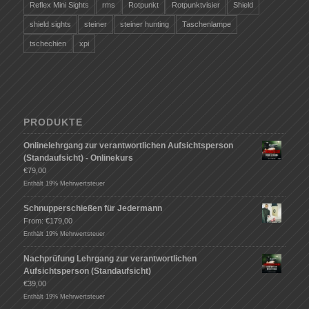
Reflex Mini Sights
rms
Rotpunkt
Rotpunktvisier
Shield
shield sights
steiner
steiner hunting
Taschenlampe
tschechien
xpi
PRODUKTE
Onlinelehrgang zur verantwortlichen Aufsichtsperson
(Standaufsicht) - Onlinekurs
€
79,00
Enthält 19% Mehrwertsteuer
Schnupperschießen für Jedermann
From:
€
179,00
Enthält 19% Mehrwertsteuer
Nachprüfung Lehrgang zur verantwortlichen
Aufsichtsperson (Standaufsicht)
€
39,00
Enthält 19% Mehrwertsteuer