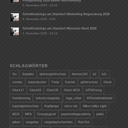
Philippsburg 2026 Baden Württemberg
6. November 2025 - 23:25
Schießtrainings am Standort Winkerling Regensburg 2026
6. November 2025 - 0:01
Schießtrainings am Standort München Nord 2026
3. November 2025 - 23:14
SCHLAGWÖRTER
3m
3mpeltor
aktivergehörschutz
Atemos100
b2
b2c
comtac
earprotection
Fenix
Garmin
gehörschutz
Glock
Glock17
Glock34
Glock35
Glock MOS
GPSOrtung
Hundeortung
industryrangeday
Jaga_chioo
K5Hundehalsband
kapselgehörschutz
Kopflampe
micro rds
Mikro reflex sight
MOS
MRS
Ortungsgerät
paashootingacademy
peltor
pilsen
rangeday
rangedaytschechien
Red Dot