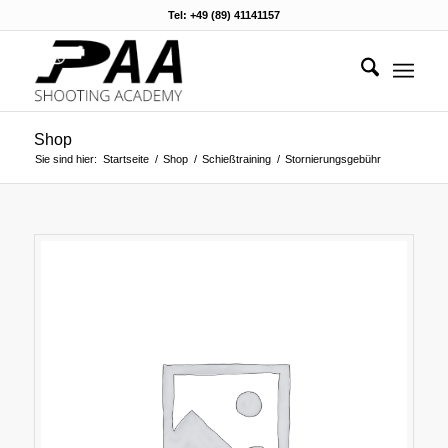
Tel: +49 (89) 41141157
Shop
Sie sind hier:
Startseite
/
Shop
/
Schießtraining
/
Stornierungsgebühr