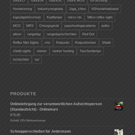
Glock17
Glock34
Glock35
Glock MOS
GPSOrtung
Hundeortung
industryrangeday
Jaga_chioo
K5Hundehalsband
kapselgehörschutz
Kopflampe
micro rds
Mikro reflex sight
MOS
MRS
Ortungsgerät
paashootingacademy
peltor
pilsen
rangeday
rangedaytschechien
Red Dot
Reflex Mini Sights
rms
Rotpunkt
Rotpunktvisier
Shield
shield sights
steiner
steiner hunting
Taschenlampe
tschechien
xpi
PRODUKTE
Onlinelehrgang zur verantwortlichen Aufsichtsperson
(Standaufsicht) - Onlinekurs
€
79,00
Enthält 19% Mehrwertsteuer
Schnupperschießen für Jedermann