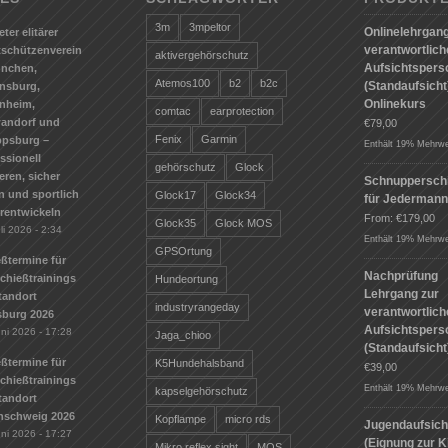
3m
3mpeltor
Onlinelehrgang
eter elitärer
verantwortlic
tschützenverein
aktivergehörschutz
Aufsichtspers
ünchen,
Atemos100
b2
b2c
(Standaufsicht)
nsburg,
Onlinekurs
nheim,
comtac
earprotection
andorf und
€
79,00
Fenix
Garmin
ppsburg –
Enthält 19% Mehrwe
ssionell
gehörschutz
Glock
ieren, sicher
Schnuppersch
n und sportlich
Glock17
Glock34
für Jederman
erentwickeln
From:
€
179,00
Glock35
Glock MOS
li 2026 - 2:34
Enthält 19% Mehrwe
GPSOrtung
ßtermine für
Nachprüfung
Schießtrainings
Hundeortung
Lehrgang zur
tandort
industryrangeday
verantwortlic
sburg 2026
Aufsichtspers
uni 2026 - 17:28
Jaga_chioo
(Standaufsicht
ßtermine für
K5Hundehalsband
€
39,00
Schießtrainings
Enthält 19% Mehrwe
kapselgehörschutz
tandort
nschweig 2026
Kopflampe
micro rds
Jugendaufsich
uni 2026 - 17:27
(Eignung zur K
Mikro reflex sight
MOS