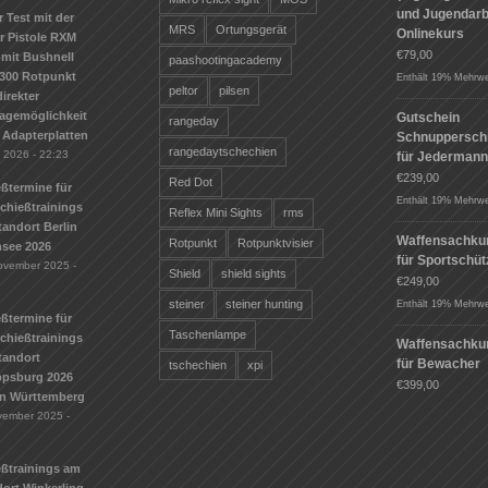
und Jugendarbe
r Test mit der
MRS
Ortungsgerät
Onlinekurs
r Pistole RXM
€
79,00
mit Bushnell
paashootingacademy
300 Rotpunkt
Enthält 19% Mehrwe
peltor
pilsen
irekter
agemöglichkeit
Gutschein
rangeday
 Adapterplatten
Schnuppersch
rangedaytschechien
i 2026 - 22:23
für Jederman
€
239,00
Red Dot
ßtermine für
Enthält 19% Mehrwe
Schießtrainings
Reflex Mini Sights
rms
andort Berlin
Waffensachku
Rotpunkt
Rotpunktvisier
see 2026
für Sportschü
ovember 2025 -
Shield
shield sights
€
249,00
steiner
steiner hunting
Enthält 19% Mehrwe
ßtermine für
Taschenlampe
Schießtrainings
Waffensachku
tandort
für Bewacher
tschechien
xpi
ippsburg 2026
€
399,00
n Württemberg
vember 2025 -
eßtrainings am