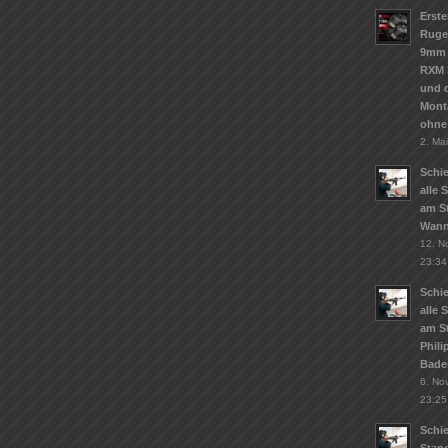
Erste
Ruge
9mm 
RXM 
und d
Mont
ohne
2. Ma
Schie
alle 
am St
Wann
12. N
23:34
Schie
alle 
am S
Phil
Bade
6. No
23:25
Schi