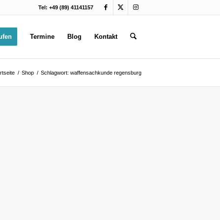
Tel: +49 (89) 41141157
ufen
Termine
Blog
Kontakt
rtseite
/
Shop
/
Schlagwort: waffensachkunde regensburg