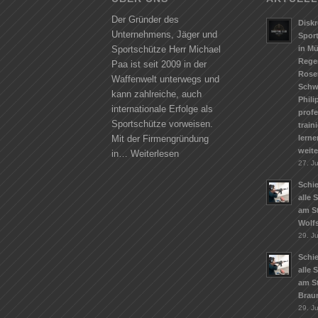
Der Gründer des
Diskr
Unternehmens, Jäger und
Spor
in M
Sportschütze Herr Michael
Rege
Paa ist seit 2009 in der
Rose
Waffenwelt unterwegs und
Schw
kann zahlreiche, auch
Phili
internationale Erfolge als
profe
Sportschütze vorweisen.
train
lerne
Mit der Firmengründung
weit
in…
Weiterlesen
27. Ju
Schie
alle 
am S
Wolf
29. J
Schie
alle 
am S
Brau
29. J