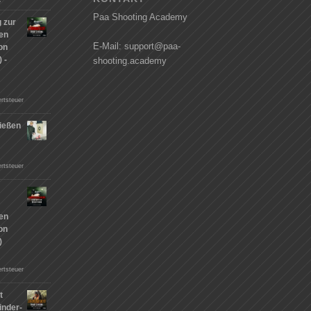
Paa Shooting Academy
 zur
hen
E-Mail: support@paa-
on
 -
shooting.academy
rtsteuer
ießen
n
rtsteuer
hen
on
)
rtsteuer
t
inder-