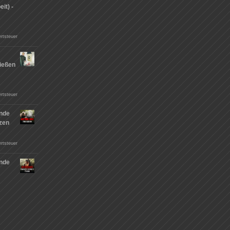
it) -
rtsteuer
ießen
n
rtsteuer
nde
tzen
rtsteuer
nde