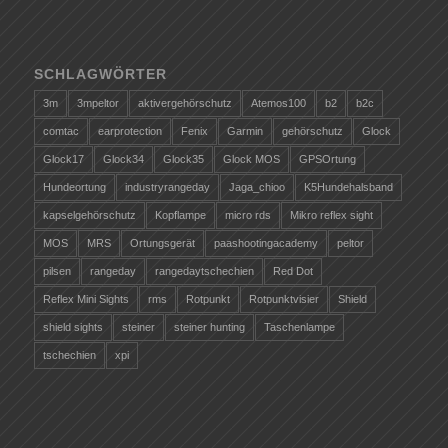
SCHLAGWÖRTER
3m
3mpeltor
aktivergehörschutz
Atemos100
b2
b2c
comtac
earprotection
Fenix
Garmin
gehörschutz
Glock
Glock17
Glock34
Glock35
Glock MOS
GPSOrtung
Hundeortung
industryrangeday
Jaga_chioo
K5Hundehalsband
kapselgehörschutz
Kopflampe
micro rds
Mikro reflex sight
MOS
MRS
Ortungsgerät
paashootingacademy
peltor
pilsen
rangeday
rangedaytschechien
Red Dot
Reflex Mini Sights
rms
Rotpunkt
Rotpunktvisier
Shield
shield sights
steiner
steiner hunting
Taschenlampe
tschechien
xpi