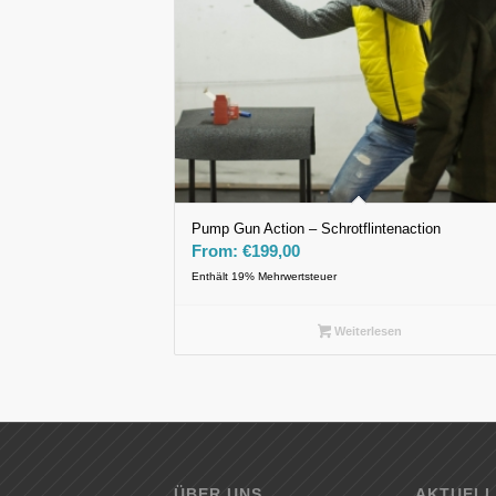
Pump Gun Action – Schrotflintenaction
From:
€
199,00
Enthält 19% Mehrwertsteuer
Weiterlesen
ÜBER UNS
AKTUELL