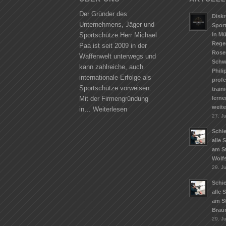
Der Gründer des
Diskr
Unternehmens, Jäger und
Spor
in M
Sportschütze Herr Michael
Rege
Paa ist seit 2009 in der
Rose
Waffenwelt unterwegs und
Schw
kann zahlreiche, auch
Phili
internationale Erfolge als
profe
Sportschütze vorweisen.
train
lerne
Mit der Firmengründung
weit
in…
Weiterlesen
27. Ju
Schie
alle 
am S
Wolf
29. J
Schie
alle 
am S
Brau
29. J