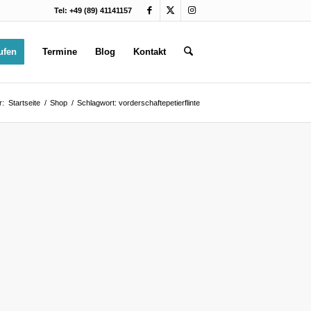
Tel: +49 (89) 41141157
ufen
Termine
Blog
Kontakt
r:
Startseite
/
Shop
/
Schlagwort: vorderschaftepetierflinte