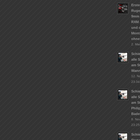
Erste
Ruge
9mm 
RXM 
und d
Mont
ohne
2. Ma
Schie
alle 
am St
Wann
12. N
23:34
Schie
alle 
am S
Phil
Bade
6. No
23:25
Schi