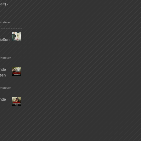
it) -
rtsteuer
ießen
n
rtsteuer
nde
tzen
rtsteuer
nde