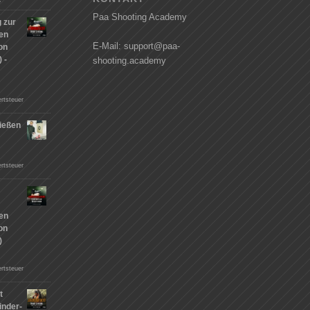
Paa Shooting Academy
 zur
hen
E-Mail: support@paa-
on
 -
shooting.academy
rtsteuer
ießen
n
rtsteuer
hen
on
)
rtsteuer
t
inder-