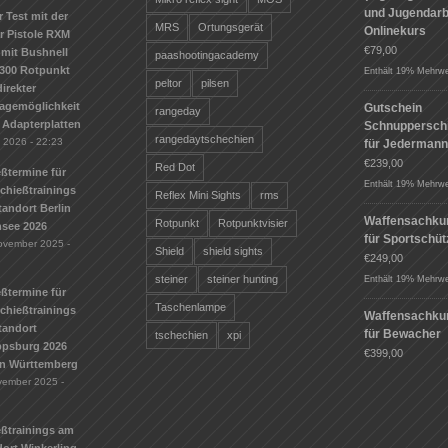
und Jugendarbe
r Test mit der
MRS
Ortungsgerät
Onlinekurs
r Pistole RXM
€
79,00
mit Bushnell
paashootingacademy
300 Rotpunkt
Enthält 19% Mehrwe
peltor
pilsen
irekter
agemöglichkeit
Gutschein
rangeday
 Adapterplatten
Schnuppersch
rangedaytschechien
i 2026 - 22:23
für Jederman
€
239,00
Red Dot
ßtermine für
Enthält 19% Mehrwe
Schießtrainings
Reflex Mini Sights
rms
andort Berlin
Waffensachku
Rotpunkt
Rotpunktvisier
see 2026
für Sportschü
ovember 2025 -
Shield
shield sights
€
249,00
steiner
steiner hunting
Enthält 19% Mehrwe
ßtermine für
Taschenlampe
Schießtrainings
Waffensachku
tandort
für Bewacher
tschechien
xpi
ippsburg 2026
€
399,00
n Württemberg
vember 2025 -
eßtrainings am