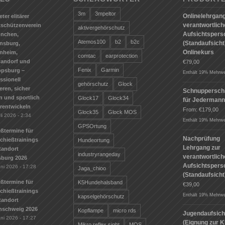
3m
3mpeltor
Onlinelehrgang
eter elitärer
verantwortlic
tschützenverein
aktivergehörschutz
Aufsichtspers
ünchen,
Atemos100
b2
b2c
(Standaufsicht)
nsburg,
Onlinekurs
nheim,
comtac
earprotection
andorf und
€
79,00
Fenix
Garmin
ppsburg –
Enthält 19% Mehrwe
ssionell
gehörschutz
Glock
ieren, sicher
Schnuppersch
n und sportlich
Glock17
Glock34
für Jederman
erentwickeln
From:
€
179,00
Glock35
Glock MOS
li 2026 - 2:34
Enthält 19% Mehrwe
GPSOrtung
ßtermine für
Nachprüfung
Schießtrainings
Hundeortung
Lehrgang zur
tandort
industryrangeday
verantwortlic
sburg 2026
Aufsichtspers
uni 2026 - 17:28
Jaga_chioo
(Standaufsicht
ßtermine für
K5Hundehalsband
€
39,00
Schießtrainings
Enthält 19% Mehrwe
kapselgehörschutz
tandort
nschweig 2026
Kopflampe
micro rds
Jugendaufsich
uni 2026 - 17:27
(Eignung zur K
Mikro reflex sight
MOS