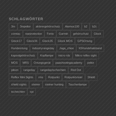
SCHLAGWÖRTER
3m
3mpeltor
aktivergehörschutz
Atemos100
b2
b2c
comtac
earprotection
Fenix
Garmin
gehörschutz
Glock
Glock17
Glock34
Glock35
Glock MOS
GPSOrtung
Hundeortung
industryrangeday
Jaga_chioo
K5Hundehalsband
kapselgehörschutz
Kopflampe
micro rds
Mikro reflex sight
MOS
MRS
Ortungsgerät
paashootingacademy
peltor
pilsen
rangeday
rangedaytschechien
Red Dot
Reflex Mini Sights
rms
Rotpunkt
Rotpunktvisier
Shield
shield sights
steiner
steiner hunting
Taschenlampe
tschechien
xpi