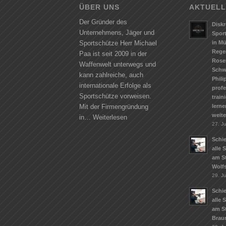
ÜBER UNS
AKTUELL
Der Gründer des
Diskr
Unternehmens, Jäger und
Spor
in M
Sportschütze Herr Michael
Rege
Paa ist seit 2009 in der
Rose
Waffenwelt unterwegs und
Schw
kann zahlreiche, auch
Phili
internationale Erfolge als
profe
Sportschütze vorweisen.
train
lerne
Mit der Firmengründung
weit
in…
Weiterlesen
27. Ju
Schie
alle 
am S
Wolf
29. J
Schie
alle 
am S
Brau