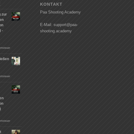
E
KONTAKT
Paa Shooting Academy
 zur
hen
E-Mail: support@paa-
on
 -
shooting.academy
rtsteuer
ießen
n
rtsteuer
hen
on
)
rtsteuer
t