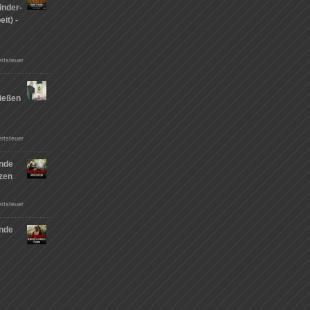
inder-
it) -
rtsteuer
ießen
n
rtsteuer
nde
tzen
rtsteuer
nde