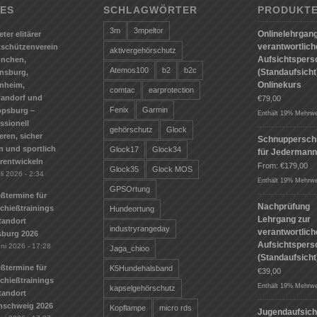
ES
SCHLAGWÖRTER
PRODUKT
3m
3mpeltor
Onlinelehrgang
eter elitärer
verantwortlic
tschützenverein
aktivergehörschutz
Aufsichtspers
ünchen,
Atemos100
b2
b2c
(Standaufsicht)
nsburg,
Onlinekurs
nheim,
comtac
earprotection
andorf und
€
79,00
Fenix
Garmin
ppsburg –
Enthält 19% Mehrwe
ssionell
gehörschutz
Glock
ieren, sicher
Schnuppersch
n und sportlich
Glock17
Glock34
für Jederman
erentwickeln
From:
€
179,00
Glock35
Glock MOS
li 2026 - 2:34
Enthält 19% Mehrwe
GPSOrtung
ßtermine für
Nachprüfung
Schießtrainings
Hundeortung
Lehrgang zur
tandort
industryrangeday
verantwortlic
sburg 2026
Aufsichtspers
uni 2026 - 17:28
Jaga_chioo
(Standaufsicht
ßtermine für
K5Hundehalsband
€
39,00
Schießtrainings
Enthält 19% Mehrwe
kapselgehörschutz
tandort
nschweig 2026
Kopflampe
micro rds
Jugendaufsich