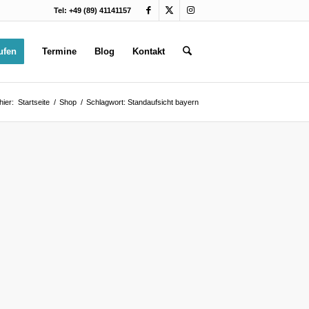
Tel: +49 (89) 41141157
ufen
Termine
Blog
Kontakt
hier:
Startseite
/
Shop
/
Schlagwort: Standaufsicht bayern