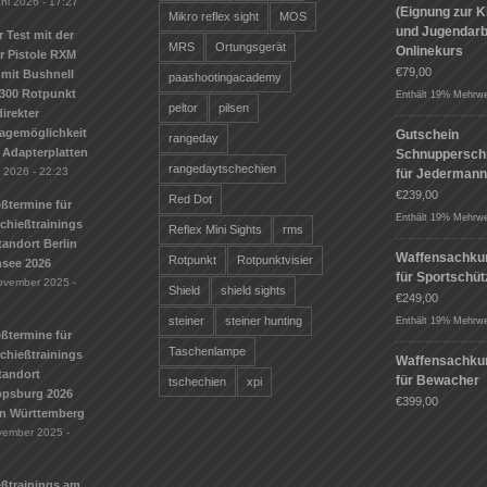
uni 2026 - 17:27
(Eignung zur K
Mikro reflex sight
MOS
und Jugendarbe
r Test mit der
MRS
Ortungsgerät
Onlinekurs
r Pistole RXM
€
79,00
mit Bushnell
paashootingacademy
300 Rotpunkt
Enthält 19% Mehrwe
peltor
pilsen
irekter
agemöglichkeit
Gutschein
rangeday
 Adapterplatten
Schnuppersch
rangedaytschechien
i 2026 - 22:23
für Jederman
€
239,00
Red Dot
ßtermine für
Enthält 19% Mehrwe
Schießtrainings
Reflex Mini Sights
rms
andort Berlin
Waffensachku
Rotpunkt
Rotpunktvisier
see 2026
für Sportschü
ovember 2025 -
Shield
shield sights
€
249,00
steiner
steiner hunting
Enthält 19% Mehrwe
ßtermine für
Taschenlampe
Schießtrainings
Waffensachku
tandort
für Bewacher
tschechien
xpi
ippsburg 2026
€
399,00
n Württemberg
vember 2025 -
eßtrainings am