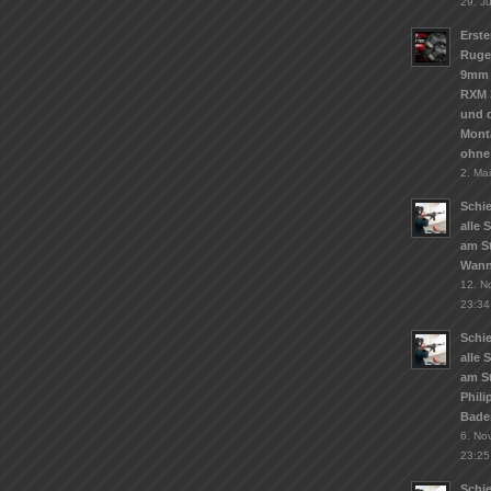
29. J
Erste
Ruge
9mm 
RXM 
und d
Mont
ohne
2. Ma
Schie
alle 
am St
Wann
12. N
23:34
Schie
alle 
am S
Phil
Bade
6. No
23:25
Schi