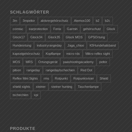
SCHLAGWÖRTER
3m
3mpeltor
aktivergehörschutz
Atemos100
b2
b2c
comtac
earprotection
Fenix
Garmin
gehörschutz
Glock
Glock17
Glock34
Glock35
Glock MOS
GPSOrtung
Hundeortung
industryrangeday
Jaga_chioo
K5Hundehalsband
kapselgehörschutz
Kopflampe
micro rds
Mikro reflex sight
MOS
MRS
Ortungsgerät
paashootingacademy
peltor
pilsen
rangeday
rangedaytschechien
Red Dot
Reflex Mini Sights
rms
Rotpunkt
Rotpunktvisier
Shield
shield sights
steiner
steiner hunting
Taschenlampe
tschechien
xpi
PRODUKTE