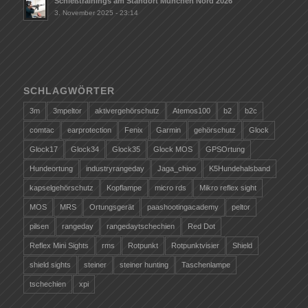
Schießtrainings am Standort München Nord 2026
3. November 2025 - 23:14
SCHLAGWÖRTER
3m
3mpeltor
aktivergehörschutz
Atemos100
b2
b2c
comtac
earprotection
Fenix
Garmin
gehörschutz
Glock
Glock17
Glock34
Glock35
Glock MOS
GPSOrtung
Hundeortung
industryrangeday
Jaga_chioo
K5Hundehalsband
kapselgehörschutz
Kopflampe
micro rds
Mikro reflex sight
MOS
MRS
Ortungsgerät
paashootingacademy
peltor
pilsen
rangeday
rangedaytschechien
Red Dot
Reflex Mini Sights
rms
Rotpunkt
Rotpunktvisier
Shield
shield sights
steiner
steiner hunting
Taschenlampe
tschechien
xpi