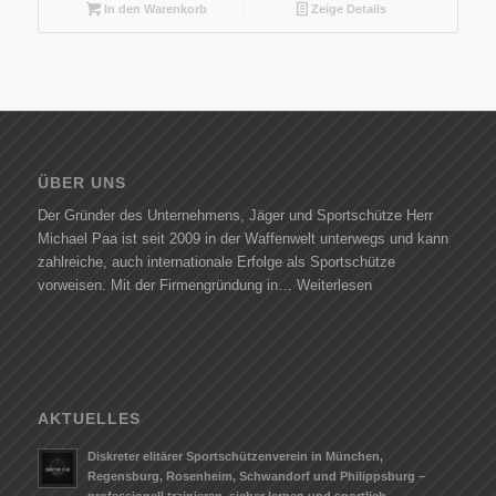
In den Warenkorb
Zeige Details
ÜBER UNS
Der Gründer des Unternehmens, Jäger und Sportschütze Herr
Michael Paa ist seit 2009 in der Waffenwelt unterwegs und kann
zahlreiche, auch internationale Erfolge als Sportschütze
vorweisen. Mit der Firmengründung in…
Weiterlesen
AKTUELLES
Diskreter elitärer Sportschützenverein in München,
Regensburg, Rosenheim, Schwandorf und Philippsburg –
professionell trainieren, sicher lernen und sportlich