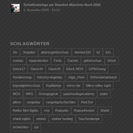
Schießtrainings am Standort München Nord 2026
3. November 2025 - 23:14
SCHLAGWÖRTER
3m
3mpeltor
aktivergehörschutz
Atemos100
b2
b2c
comtac
earprotection
Fenix
Garmin
gehörschutz
Glock
Glock17
Glock34
Glock35
Glock MOS
GPSOrtung
Hundeortung
industryrangeday
Jaga_chioo
K5Hundehalsband
kapselgehörschutz
Kopflampe
micro rds
Mikro reflex sight
MOS
MRS
Ortungsgerät
paashootingacademy
peltor
pilsen
rangeday
rangedaytschechien
Red Dot
Reflex Mini Sights
rms
Rotpunkt
Rotpunktvisier
Shield
shield sights
steiner
steiner hunting
Taschenlampe
tschechien
xpi