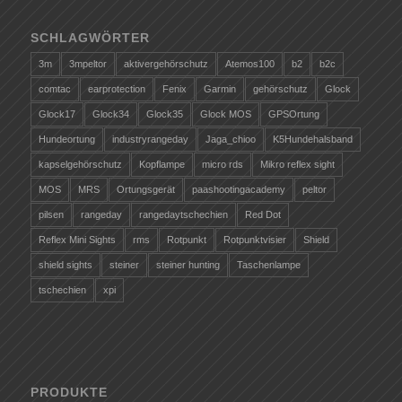
SCHLAGWÖRTER
3m
3mpeltor
aktivergehörschutz
Atemos100
b2
b2c
comtac
earprotection
Fenix
Garmin
gehörschutz
Glock
Glock17
Glock34
Glock35
Glock MOS
GPSOrtung
Hundeortung
industryrangeday
Jaga_chioo
K5Hundehalsband
kapselgehörschutz
Kopflampe
micro rds
Mikro reflex sight
MOS
MRS
Ortungsgerät
paashootingacademy
peltor
pilsen
rangeday
rangedaytschechien
Red Dot
Reflex Mini Sights
rms
Rotpunkt
Rotpunktvisier
Shield
shield sights
steiner
steiner hunting
Taschenlampe
tschechien
xpi
PRODUKTE