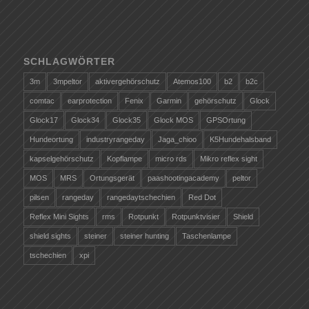
SCHLAGWÖRTER
3m
3mpeltor
aktivergehörschutz
Atemos100
b2
b2c
comtac
earprotection
Fenix
Garmin
gehörschutz
Glock
Glock17
Glock34
Glock35
Glock MOS
GPSOrtung
Hundeortung
industryrangeday
Jaga_chioo
K5Hundehalsband
kapselgehörschutz
Kopflampe
micro rds
Mikro reflex sight
MOS
MRS
Ortungsgerät
paashootingacademy
peltor
pilsen
rangeday
rangedaytschechien
Red Dot
Reflex Mini Sights
rms
Rotpunkt
Rotpunktvisier
Shield
shield sights
steiner
steiner hunting
Taschenlampe
tschechien
xpi