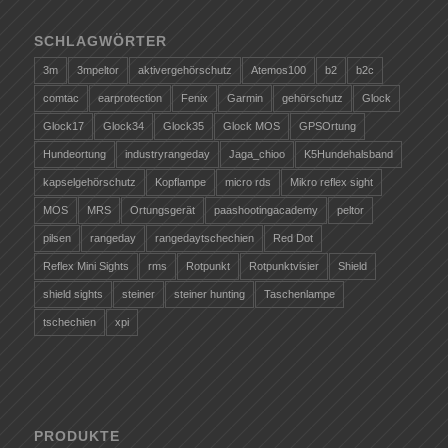
SCHLAGWÖRTER
3m
3mpeltor
aktivergehörschutz
Atemos100
b2
b2c
comtac
earprotection
Fenix
Garmin
gehörschutz
Glock
Glock17
Glock34
Glock35
Glock MOS
GPSOrtung
Hundeortung
industryrangeday
Jaga_chioo
K5Hundehalsband
kapselgehörschutz
Kopflampe
micro rds
Mikro reflex sight
MOS
MRS
Ortungsgerät
paashootingacademy
peltor
pilsen
rangeday
rangedaytschechien
Red Dot
Reflex Mini Sights
rms
Rotpunkt
Rotpunktvisier
Shield
shield sights
steiner
steiner hunting
Taschenlampe
tschechien
xpi
PRODUKTE