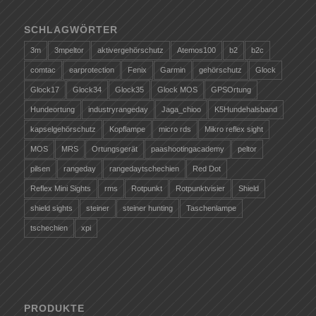
SCHLAGWÖRTER
3m
3mpeltor
aktivergehörschutz
Atemos100
b2
b2c
comtac
earprotection
Fenix
Garmin
gehörschutz
Glock
Glock17
Glock34
Glock35
Glock MOS
GPSOrtung
Hundeortung
industryrangeday
Jaga_chioo
K5Hundehalsband
kapselgehörschutz
Kopflampe
micro rds
Mikro reflex sight
MOS
MRS
Ortungsgerät
paashootingacademy
peltor
pilsen
rangeday
rangedaytschechien
Red Dot
Reflex Mini Sights
rms
Rotpunkt
Rotpunktvisier
Shield
shield sights
steiner
steiner hunting
Taschenlampe
tschechien
xpi
PRODUKTE