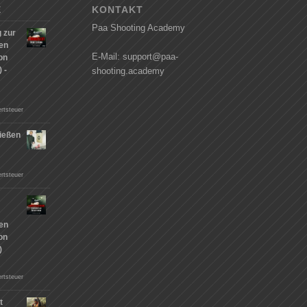
E
KONTAKT
Paa Shooting Academy
 zur
hen
E-Mail: support@paa-
on
 -
shooting.academy
rtsteuer
ießen
n
rtsteuer
hen
on
)
rtsteuer
t