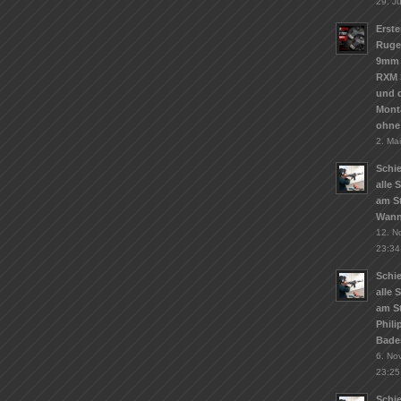
29. J
Erste
Ruge
9mm 
RXM 
und d
Mont
ohne
2. Ma
Schie
alle 
am St
Wann
12. N
23:34
Schie
alle 
am S
Phil
Bade
6. No
23:25
Schi