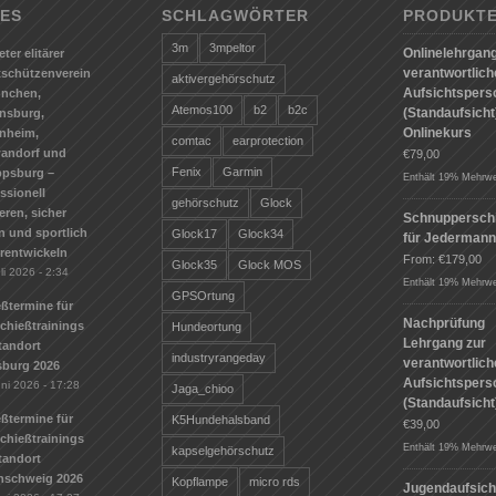
ES
SCHLAGWÖRTER
PRODUKT
3m
3mpeltor
Onlinelehrgang
eter elitärer
verantwortlic
tschützenverein
aktivergehörschutz
Aufsichtspers
ünchen,
Atemos100
b2
b2c
(Standaufsicht)
nsburg,
Onlinekurs
nheim,
comtac
earprotection
andorf und
€
79,00
Fenix
Garmin
ppsburg –
Enthält 19% Mehrwe
ssionell
gehörschutz
Glock
ieren, sicher
Schnuppersch
n und sportlich
Glock17
Glock34
für Jederman
erentwickeln
From:
€
179,00
Glock35
Glock MOS
li 2026 - 2:34
Enthält 19% Mehrwe
GPSOrtung
ßtermine für
Nachprüfung
Schießtrainings
Hundeortung
Lehrgang zur
tandort
industryrangeday
verantwortlic
sburg 2026
Aufsichtspers
uni 2026 - 17:28
Jaga_chioo
(Standaufsicht
ßtermine für
K5Hundehalsband
€
39,00
Schießtrainings
Enthält 19% Mehrwe
kapselgehörschutz
tandort
nschweig 2026
Kopflampe
micro rds
Jugendaufsich