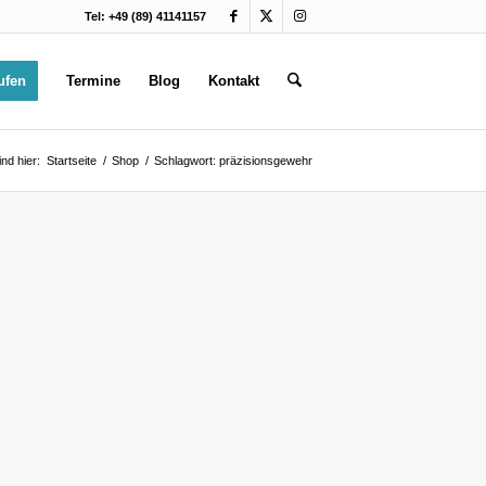
Tel: +49 (89) 41141157
ufen
Termine
Blog
Kontakt
ind hier:
Startseite
/
Shop
/
Schlagwort: präzisionsgewehr