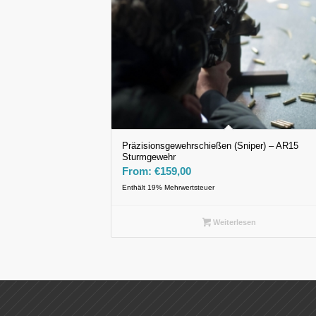
Präzisionsgewehrschießen (Sniper) – AR15
Sturmgewehr
From:
€
159,00
Enthält 19% Mehrwertsteuer
Weiterlesen