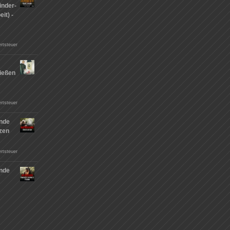
inder-
it) -
rtsteuer
ießen
n
rtsteuer
nde
tzen
rtsteuer
nde