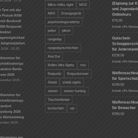
uni 2026 - 17:27
(Eignung zur K
Mikro reflex sight
MOS
und Jugendarbe
r Test mit der
MRS
Ortungsgerät
Onlinekurs
r Pistole RXM
€
79,00
mit Bushnell
paashootingacademy
300 Rotpunkt
Enthält 19% Mehrwe
peltor
pilsen
irekter
agemöglichkeit
Gutschein
rangeday
 Adapterplatten
Schnuppersch
rangedaytschechien
i 2026 - 22:23
für Jederman
€
239,00
Red Dot
ßtermine für
Enthält 19% Mehrwe
Schießtrainings
Reflex Mini Sights
rms
andort Berlin
Waffensachku
Rotpunkt
Rotpunktvisier
see 2026
für Sportschü
ovember 2025 -
Shield
shield sights
€
249,00
steiner
steiner hunting
Enthält 19% Mehrwe
ßtermine für
Taschenlampe
Schießtrainings
Waffensachku
tandort
für Bewacher
tschechien
xpi
ippsburg 2026
€
399,00
n Württemberg
vember 2025 -
eßtrainings am