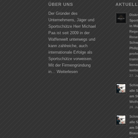
ÜBER UNS
AKTUELL
Der Gründer des
Diskr
Unternehmens, Jäger und
Spor
in M
Sportschütze Herr Michael
Rege
Paa ist seit 2009 in der
Rose
Waffenwelt unterwegs und
Schw
kann zahlreiche, auch
Phili
internationale Erfolge als
profe
Sportschütze vorweisen.
train
lerne
Mit der Firmengründung
weit
in…
Weiterlesen
27. Ju
Schie
alle 
am S
Wolf
29. J
Schie
alle 
am S
Brau