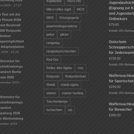
nschweig 2026
Kopflampe
micro rds
Jugendaufsich
uni 2026 - 17:27
(Eignung zur K
Mikro reflex sight
MOS
und Jugendarbe
r Test mit der
MRS
Ortungsgerät
Onlinekurs
r Pistole RXM
€
79,00
mit Bushnell
paashootingacademy
300 Rotpunkt
Enthält 19% Mehrwe
peltor
pilsen
irekter
agemöglichkeit
Gutschein
rangeday
 Adapterplatten
Schnuppersch
rangedaytschechien
i 2026 - 22:23
für Jederman
€
239,00
Red Dot
ßtermine für
Enthält 19% Mehrwe
Schießtrainings
Reflex Mini Sights
rms
andort Berlin
Waffensachku
Rotpunkt
Rotpunktvisier
see 2026
für Sportschü
ovember 2025 -
Shield
shield sights
€
249,00
steiner
steiner hunting
Enthält 19% Mehrwe
ßtermine für
Taschenlampe
Schießtrainings
Waffensachku
tandort
für Bewacher
tschechien
xpi
ippsburg 2026
€
399,00
n Württemberg
vember 2025 -