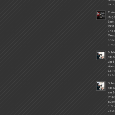
Brau
29. J
Erste
Ruge
9mm 
RXM 
und d
Mont
ohne
2. Ma
Schie
alle 
am St
Wann
12. N
23:34
Schie
alle 
am S
Phil
Bade
6. No
23:25