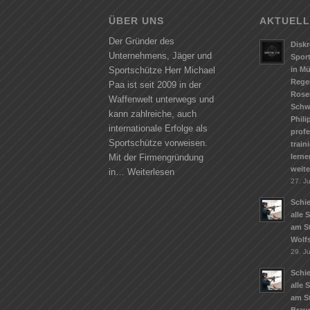
ÜBER UNS
AKTUELL
Der Gründer des
Diskr
Unternehmens, Jäger und
Spor
in M
Sportschütze Herr Michael
Rege
Paa ist seit 2009 in der
Rose
Waffenwelt unterwegs und
Schw
kann zahlreiche, auch
Phili
internationale Erfolge als
profe
Sportschütze vorweisen.
train
lerne
Mit der Firmengründung
weit
in…
Weiterlesen
27. Ju
Schie
alle 
am S
Wolf
29. J
Schie
alle 
am S