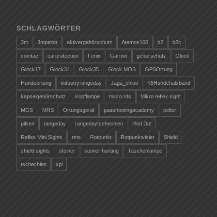
SCHLAGWÖRTER
3m
3mpeltor
aktivergehörschutz
Atemos100
b2
b2c
comtac
earprotection
Fenix
Garmin
gehörschutz
Glock
Glock17
Glock34
Glock35
Glock MOS
GPSOrtung
Hundeortung
industryrangeday
Jaga_chioo
K5Hundehalsband
kapselgehörschutz
Kopflampe
micro rds
Mikro reflex sight
MOS
MRS
Ortungsgerät
paashootingacademy
peltor
pilsen
rangeday
rangedaytschechien
Red Dot
Reflex Mini Sights
rms
Rotpunkt
Rotpunktvisier
Shield
shield sights
steiner
steiner hunting
Taschenlampe
tschechien
xpi