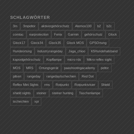
SCHLAGWÖRTER
3m
3mpeltor
aktivergehörschutz
Atemos100
b2
b2c
comtac
earprotection
Fenix
Garmin
gehörschutz
Glock
Glock17
Glock34
Glock35
Glock MOS
GPSOrtung
Hundeortung
industryrangeday
Jaga_chioo
K5Hundehalsband
kapselgehörschutz
Kopflampe
micro rds
Mikro reflex sight
MOS
MRS
Ortungsgerät
paashootingacademy
peltor
pilsen
rangeday
rangedaytschechien
Red Dot
Reflex Mini Sights
rms
Rotpunkt
Rotpunktvisier
Shield
shield sights
steiner
steiner hunting
Taschenlampe
tschechien
xpi