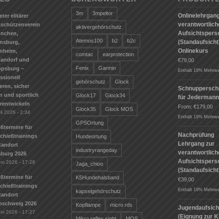
3m
3mpeltor
Onlinelehrgang
eter elitärer
verantwortlic
tschützenverein
aktivergehörschutz
Aufsichtspers
ünchen,
Atemos100
b2
b2c
(Standaufsicht)
nsburg,
Onlinekurs
nheim,
comtac
earprotection
andorf und
€
79,00
Fenix
Garmin
ppsburg –
Enthält 19% Mehrwe
ssionell
gehörschutz
Glock
ieren, sicher
Schnuppersch
n und sportlich
Glock17
Glock34
für Jederman
erentwickeln
From:
€
179,00
Glock35
Glock MOS
li 2026 - 2:34
Enthält 19% Mehrwe
GPSOrtung
ßtermine für
Nachprüfung
Schießtrainings
Hundeortung
Lehrgang zur
tandort
industryrangeday
verantwortlic
sburg 2026
Aufsichtspers
uni 2026 - 17:28
Jaga_chioo
(Standaufsicht
ßtermine für
K5Hundehalsband
€
39,00
Schießtrainings
Enthält 19% Mehrwe
kapselgehörschutz
tandort
nschweig 2026
Kopflampe
micro rds
Jugendaufsich
uni 2026 - 17:27
(Eignung zur K
Mikro reflex sight
MOS