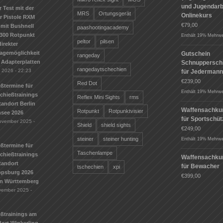
und Jugendarbe
r Test mit der
MRS
Ortungsgerät
Onlinekurs
r Pistole RXM
€
79,00
mit Bushnell
paashootingacademy
300 Rotpunkt
Enthält 19% Mehrwe
peltor
pilsen
irekter
agemöglichkeit
Gutschein
rangeday
 Adapterplatten
Schnuppersch
rangedaytschechien
i 2026 - 22:23
für Jederman
€
239,00
Red Dot
ßtermine für
Enthält 19% Mehrwe
Schießtrainings
Reflex Mini Sights
rms
andort Berlin
Waffensachku
Rotpunkt
Rotpunktvisier
see 2026
für Sportschü
ovember 2025 -
Shield
shield sights
€
249,00
steiner
steiner hunting
Enthält 19% Mehrwe
ßtermine für
Taschenlampe
Schießtrainings
Waffensachku
tandort
für Bewacher
tschechien
xpi
ippsburg 2026
€
399,00
n Württemberg
vember 2025 -
eßtrainings am