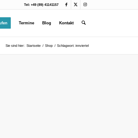
Tel: +49 (89) 41141157
ufen
Termine
Blog
Kontakt
Sie sind hier:
Startseite
/
Shop
/
Schlagwort: innviertel