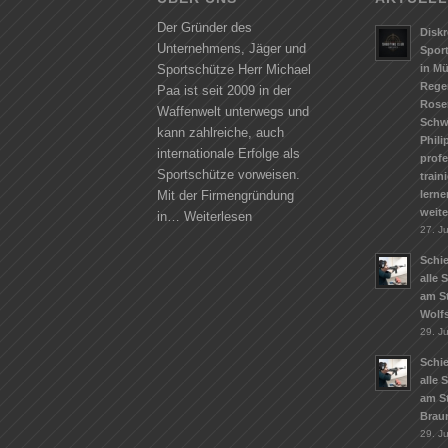
Der Gründer des
Diskr
Unternehmens, Jäger und
Spor
in M
Sportschütze Herr Michael
Rege
Paa ist seit 2009 in der
Rose
Waffenwelt unterwegs und
Schw
kann zahlreiche, auch
Phili
internationale Erfolge als
profe
Sportschütze vorweisen.
train
lerne
Mit der Firmengründung
weit
in…
Weiterlesen
27. Ju
Schie
alle 
am S
Wolf
29. J
Schie
alle 
am S
Brau
29. J