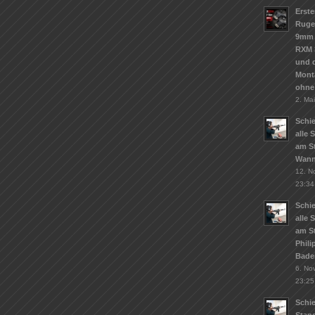
Erste
Ruge
9mm 
RXM 
und d
Mont
ohne
2. Ma
Schie
alle 
am St
Wann
12. N
23:34
Schie
alle 
am S
Phil
Bade
6. No
23:25
Schi