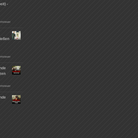
it) -
rtsteuer
ießen
n
rtsteuer
nde
tzen
rtsteuer
nde