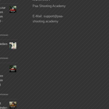
Paa Shooting Academy
 zur
hen
E-Mail: support@paa-
on
 -
shooting.academy
rtsteuer
ießen
n
rtsteuer
hen
on
)
rtsteuer
t
inder-